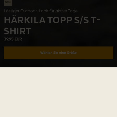
Neu
Lässiger Outdoor-Look für aktive Tage
HÄRKILA TOPP S/S T-
SHIRT
39.95 EUR
Wählen Sie eine Größe
In den Warenkorb