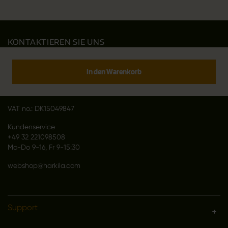
KONTAKTIEREN SIE UNS
Outfit International A/S
Greve Main 10
In den Warenkorb
DK 2670 Greve
Denmark
VAT no.: DK15049847
Kundenservice
+49 32 221098508
Mo-Do 9-16, Fr 9-15:30
webshop@harkila.com
Support