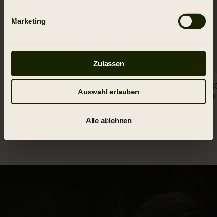
Marketing
Zulassen
Härkila NOCTYX camo Langarmshirt
Härkila 
Auswahl erlauben
79.95 EUR
174.95 EUR
Alle ablehnen