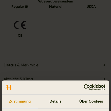
Wasserabweisendem
Regular fit
Material
UKCA
CE
Details & Merkmale
Aktivität & Klima
Material
Zustimmung
Details
Über Cookies
Reviews