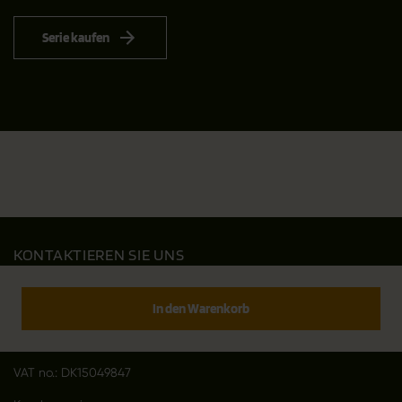
Serie kaufen
KONTAKTIEREN SIE UNS
Outfit International A/S
Greve Main 10
In den Warenkorb
DK 2670 Greve
Denmark
VAT no.: DK15049847