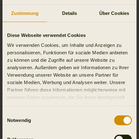
has also had a DWR (Durable Water
Zustimmung
Details
Über Cookies
Repellent) treatment, which makes the
surface of the jacket dirt- and water-
repellent. The jacket has an HSP (Härkila
Diese Webseite verwendet Cookies
Storm ProTM) membrane. The membrane is
Wir verwenden Cookies, um Inhalte und Anzeigen zu
fully windproof and ensures maximum
personalisieren, Funktionen für soziale Medien anbieten
zu können und die Zugriffe auf unsere Website zu
breathability. Like the other items in the
analysieren. Außerdem geben wir Informationen zu Ihrer
Moose Hunter range, the jacket is made from
Verwendung unserer Website an unsere Partner für
a mix of Mossy Oak® Break-Up Country®
soziale Medien, Werbung und Analysen weiter. Unsere
and Mossy Oak® Blaze Orange camouflage,
Partner führen diese Informationen möglicherweise mit
weiteren Daten zusammen, die Sie ihnen bereitgestellt
which conceals the hunter from the game but
haben oder die sie im Rahmen Ihrer Nutzung der Dienste
ensures excellent visibility to other hunters.
gesammelt haben.
Einwilligungsauswahl
The jacket has a mesh lining on the inside to
Notwendig
carry moisture away from the skin and
improve comfort. The Moose Hunter HSP