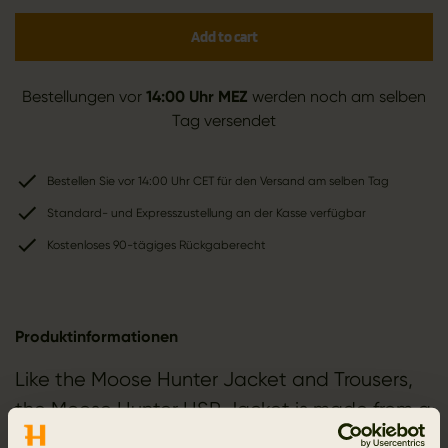
Add to cart
Bestellungen vor
14:00 Uhr MEZ
werden noch am selben
Tag versendet
Bestellen Sie vor 14:00 Uhr CET für den Versand am selben Tag
Standard- und Expresszustellung an der Kasse verfügbar
Kostenloses 90-tägiges Rückgaberecht
Produktinformationen
Like the Moose Hunter Jacket and Trousers,
the Moose Hunter HSP Jacket is made from a
brushed and silent tricot fabric. The fabric