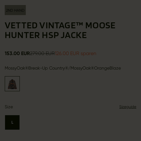
2ND HAND
VETTED VINTAGE™ MOOSE
HUNTER HSP JACKE
153.00 EUR
279.00 EUR
126.00 EUR sparen
MossyOak®Break-Up Country®/MossyOak®OrangeBlaze
Size
Sizeguide
L