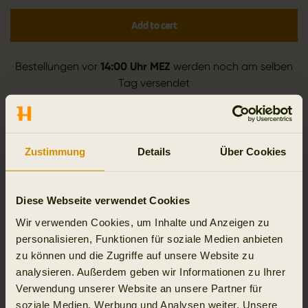
Add to cart
Bestellungen vor
14:00 Uhr MEZ
werden noch am selben
Tag versendet
Bestellen Sie vor 14:00 Uhr CET für den Versand am selben Tag
Standard- und Expresszustellung an der Kasse verfügbar
Zustimmung
Details
Über Cookies
Kostenloses 90-tägiges Rückgaberecht
Diese Webseite verwendet Cookies
Wir verwenden Cookies, um Inhalte und Anzeigen zu
Produktinformationen
personalisieren, Funktionen für soziale Medien anbieten
zu können und die Zugriffe auf unsere Website zu
Breathable, stretchable and lightweight
analysieren. Außerdem geben wir Informationen zu Ihrer
trousers designed for active use. Adjustable
Verwendung unserer Website an unsere Partner für
hems and knees. With water-repellent DWR
soziale Medien, Werbung und Analysen weiter. Unsere