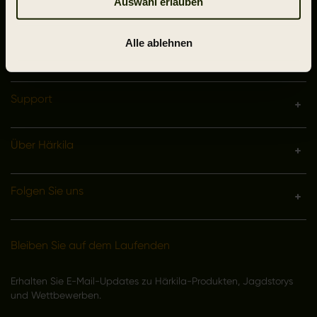
+49 32 221098508
Auswahl erlauben
Mo-Do 9-16, Fr 9-15:30
webshop@harkila.com
Alle ablehnen
Support
Über Härkila
Folgen Sie uns
Bleiben Sie auf dem Laufenden
Erhalten Sie E-Mail-Updates zu Härkila-Produkten, Jagdstorys
und Wettbewerben.