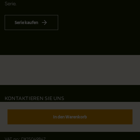
Serie.
Serie kaufen
KONTAKTIEREN SIE UNS
Outfit International A/S
Greve Main 10
In den Warenkorb
DK 2670 Greve
Denmark
VAT no.: DK15049847