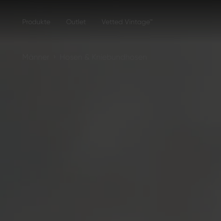
Produkte
Outlet
Vetted Vintage™
›
Männer
Hosen & Kniebundhosen