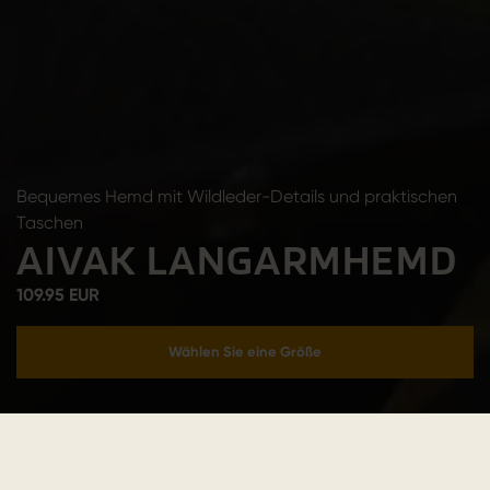
Bequemes Hemd mit Wildleder-Details und praktischen
Taschen
AIVAK LANGARMHEMD
109.95 EUR
Wählen Sie eine Größe