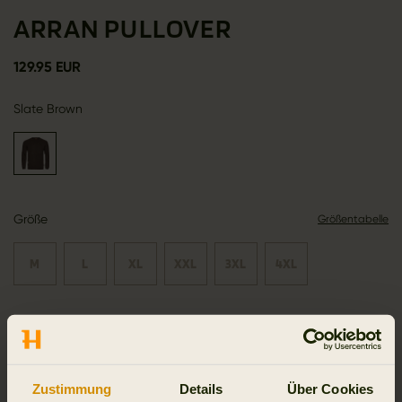
ARRAN PULLOVER
129.95 EUR
Slate Brown
Größe
Größentabelle
M
L
XL
XXL
3XL
4XL
In den Warenkorb
Zustimmung
Details
Über Cookies