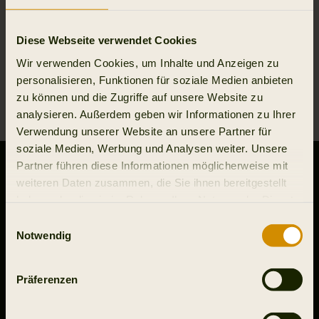
Bestellungen vor
14:00 Uhr MEZ
werden noch am selben
Tag versendet
Diese Webseite verwendet Cookies
Bestellen Sie vor 14:00 Uhr CET für den Versand am selben Tag
Wir verwenden Cookies, um Inhalte und Anzeigen zu
personalisieren, Funktionen für soziale Medien anbieten
Standard- und Expresszustellung an der Kasse verfügbar
zu können und die Zugriffe auf unsere Website zu
Kostenloses 90-tägiges Rückgaberecht
analysieren. Außerdem geben wir Informationen zu Ihrer
Verwendung unserer Website an unsere Partner für
soziale Medien, Werbung und Analysen weiter. Unsere
Partner führen diese Informationen möglicherweise mit
KONTAKTIEREN SIE UNS
weiteren Daten zusammen, die Sie ihnen bereitgestellt
Outfit International A/S
haben oder die sie im Rahmen Ihrer Nutzung der Dienste
Greve Main 10
gesammelt haben.
Einwilligungsauswahl
DK 2670 Greve
Notwendig
Denmark
VAT no.: DK15049847
Präferenzen
Kundenservice
+49 32 221098508
Mo-Do 9-16, Fr 9-15:30