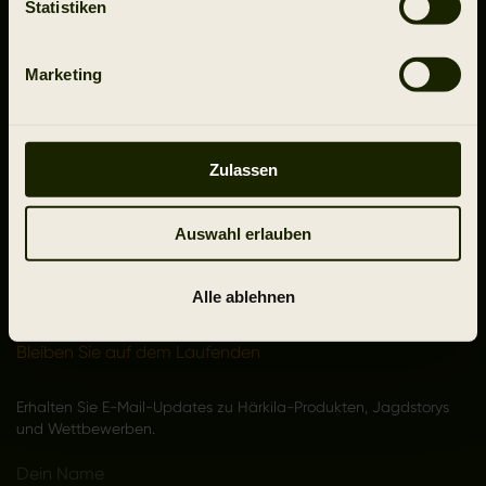
Statistiken
webshop@harkila.com
Marketing
Support
Zulassen
Über Härkila
Auswahl erlauben
Folgen Sie uns
Alle ablehnen
Bleiben Sie auf dem Laufenden
Erhalten Sie E-Mail-Updates zu Härkila-Produkten, Jagdstorys
und Wettbewerben.