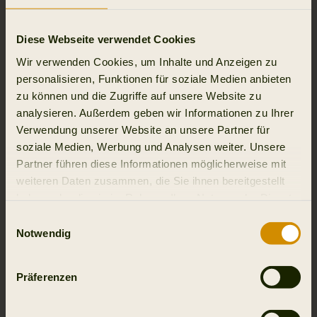
Diese Webseite verwendet Cookies
Moderne
Full Stretch
Passform
Feuchtigkeitstransportierend
Wir verwenden Cookies, um Inhalte und Anzeigen zu
personalisieren, Funktionen für soziale Medien anbieten
zu können und die Zugriffe auf unsere Website zu
analysieren. Außerdem geben wir Informationen zu Ihrer
Verwendung unserer Website an unsere Partner für
Schnelltrocknend
UKCA
CE
soziale Medien, Werbung und Analysen weiter. Unsere
Partner führen diese Informationen möglicherweise mit
weiteren Daten zusammen, die Sie ihnen bereitgestellt
haben oder die sie im Rahmen Ihrer Nutzung der Dienste
gesammelt haben.
Einwilligungsauswahl
Details & Merkmale
Notwendig
Aktivität & Klima
Präferenzen
Material