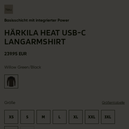
Neu
Basisschicht mit integrierter Power
HÄRKILA HEAT USB-C
LANGARMSHIRT
239.95 EUR
Willow Green/Black
Größe
Größentabelle
XS
S
M
L
XL
XXL
3XL