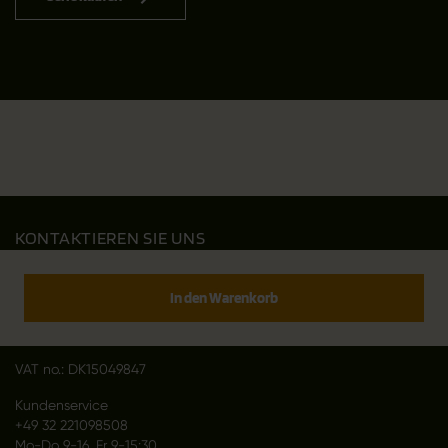
KONTAKTIEREN SIE UNS
Outfit International A/S
Greve Main 10
In den Warenkorb
DK 2670 Greve
Denmark
VAT no.: DK15049847
Kundenservice
+49 32 221098508
Mo-Do 9-16, Fr 9-15:30