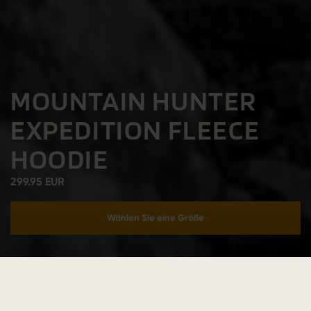
MOUNTAIN HUNTER
EXPEDITION FLEECE
HOODIE
299.95 EUR
Wählen Sie eine Größe