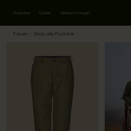
Produkte
Outlet
Vetted Vintage™
›
Frauen
Shop alle Produkte