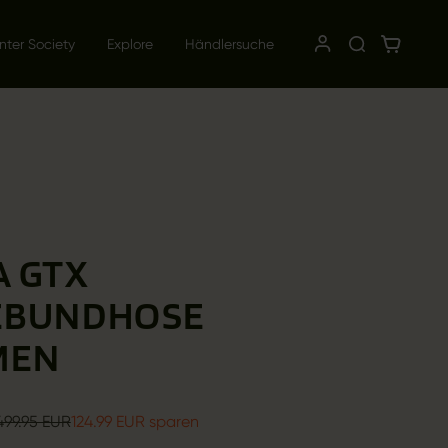
nter Society
Explore
Händlersuche
A GTX
EBUNDHOSE
MEN
499.95 EUR
124.99 EUR sparen