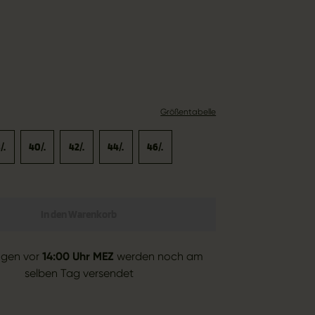
Größentabelle
/.
40/.
42/.
44/.
46/.
In den Warenkorb
ngen vor
14:00 Uhr MEZ
werden noch am
selben Tag versendet