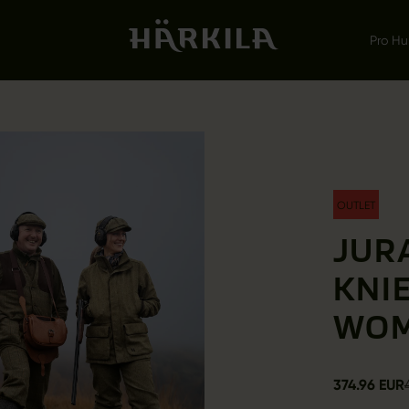
Pro Hu
OUTLET
JUR
KNI
WO
374.96 EUR