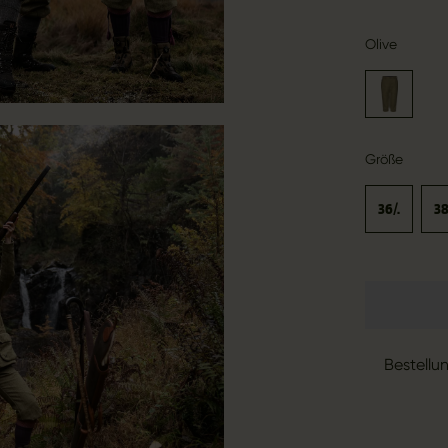
Olive
Größe
36/.
38
Bestellu