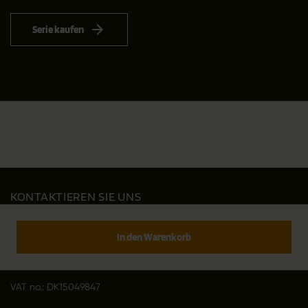
Serie kaufen
KONTAKTIEREN SIE UNS
Outfit International A/S
Greve Main 10
In den Warenkorb
DK 2670 Greve
Denmark
VAT no.: DK15049847