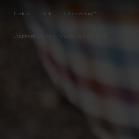
Produkte
Outlet
Vetted Vintage™
›
Jagdausrüstung
Taschen & Rucksäcke