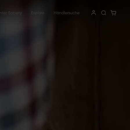
nter Society
Explore
Händlersuche