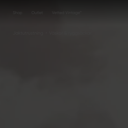
Shop
Outlet
Vetted Vintage™
›
Jaktutrustning
Väskor & ryggsäckar