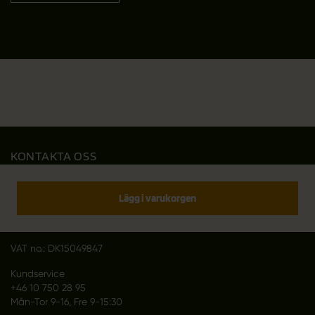
KONTAKTA OSS
Outfit International A/S
Greve Main 10
Lägg i varukorgen
DK 2670 Greve
Denmark
VAT no.: DK15049847
Kundservice
+46 10 750 28 95
Mån-Tor 9-16, Fre 9-15:30