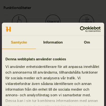
Funktionaliteter
Radioficka
Full Stretch
Andas
Samtycke
Information
Om
Denna webbplats använder cookies
Transporterar fukt
Klassisk modell
2-way zip
Vi använder enhetsidentifierare för att anpassa innehållet
och annonserna till användarna, tillhandahålla funktioner
för sociala medier och analysera vår trafik. Vi
vidarebefordrar även sådana identifierare och annan
Detaljer & egenskaper
information från din enhet till de sociala medier och
annons- och analysföretag som vi samarbetar med.
Dessa kan i sin tur kombinera informationen med annan
Aktivitet & klimat