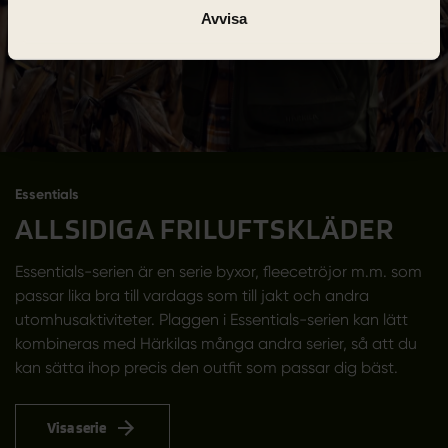
Avvisa
Essentials
ALLSIDIGA FRILUFTSKLÄDER
Essentials-serien är en serie byxor, fleecetröjor m.m. som
passar lika bra till vardags som till jakt och andra
utomhusaktiviteter. Plaggen i Essentials-serien kan lätt
kombineras med Härkilas många andra serier, så att du
kan sätta ihop precis den outfit som passar dig bäst.
Visa serie