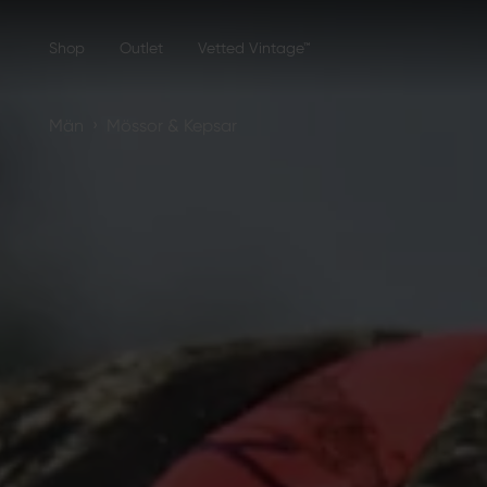
Shop
Outlet
Vetted Vintage™
›
Män
Mössor & Kepsar