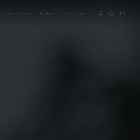
 Hunter Society
Explore
Hitta butik