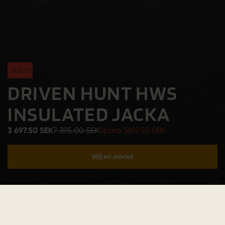
OUTLET
DRIVEN HUNT HWS
INSULATED JACKA
3 697.50 SEK
7 395.00 SEK
Spara 3697.50 SEK
Välj en storlek