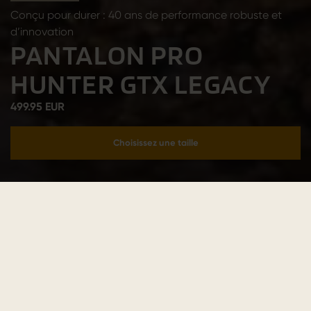
Conçu pour durer : 40 ans de performance robuste et
d’innovation
PANTALON PRO
HUNTER GTX LEGACY
499.95 EUR
Choisissez une taille
Ajouter au panier