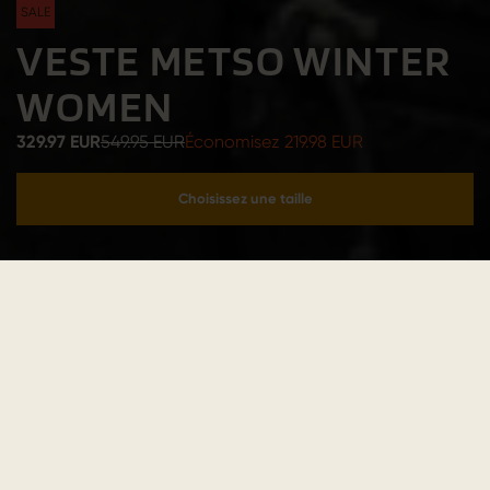
SALE
VESTE METSO WINTER
WOMEN
329.97 EUR
549.95 EUR
Économisez 219.98 EUR
Choisissez une taille
Ajouter au panier