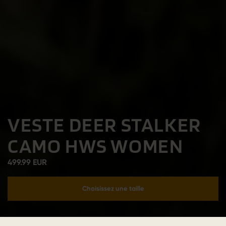
VESTE DEER STALKER
CAMO HWS WOMEN
499.99 EUR
Choisissez une taille