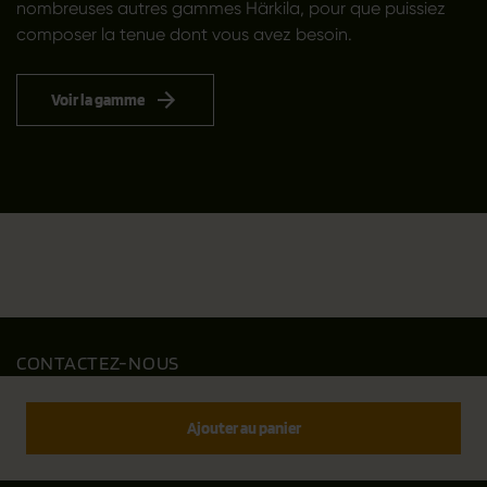
nombreuses autres gammes Härkila, pour que puissiez
composer la tenue dont vous avez besoin.
Voir la gamme
CONTACTEZ-NOUS
Outfit International A/S
Greve Main 10
Ajouter au panier
DK 2670 Greve
Denmark