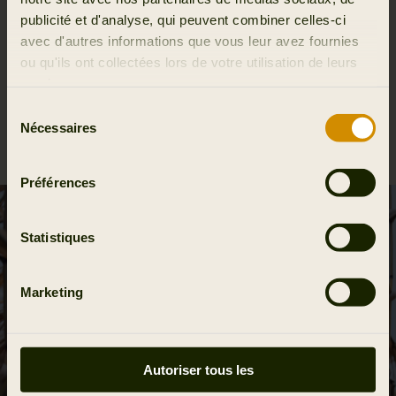
publicité et d'analyse, qui peuvent combiner celles-ci
Activité et climat
avec d'autres informations que vous leur avez fournies
ou qu'ils ont collectées lors de votre utilisation de leurs
Tissus
services.
Sélection
Nécessaires
Reviews
du
consentement
Préférences
Statistiques
Marketing
Autoriser tous les