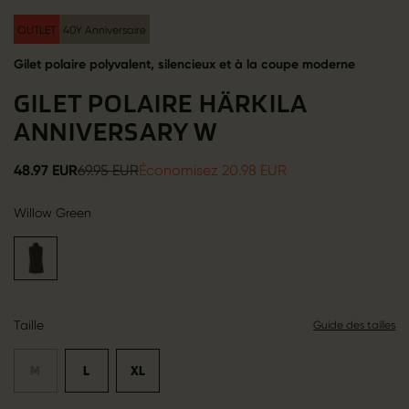
OUTLET
40Y Anniversaire
Gilet polaire polyvalent, silencieux et à la coupe moderne
GILET POLAIRE HÄRKILA
ANNIVERSARY W
48.97 EUR
69.95 EUR
Économisez 20.98 EUR
Willow Green
Taille
Guide des tailles
M
L
XL