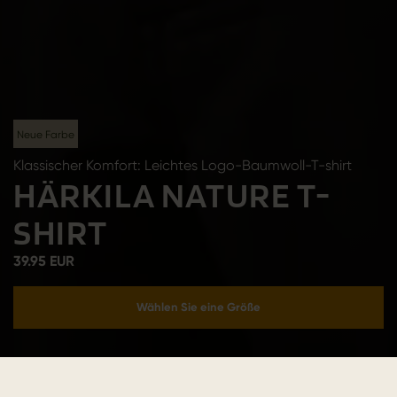
Neue Farbe
Klassischer Komfort: Leichtes Logo-Baumwoll-T-shirt
HÄRKILA NATURE T-
SHIRT
39.95 EUR
Wählen Sie eine Größe