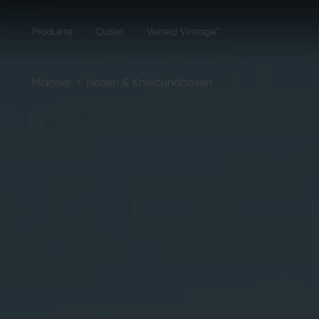
Produkte
Outlet
Vetted Vintage™
›
Männer
Hosen & Kniebundhosen