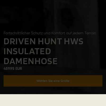
Fortschrittlicher Schutz und Komfort auf jedem Terrain
DRIVEN HUNT HWS
INSULATED
DAMENHOSE
459.95 EUR
Wählen Sie eine Größe