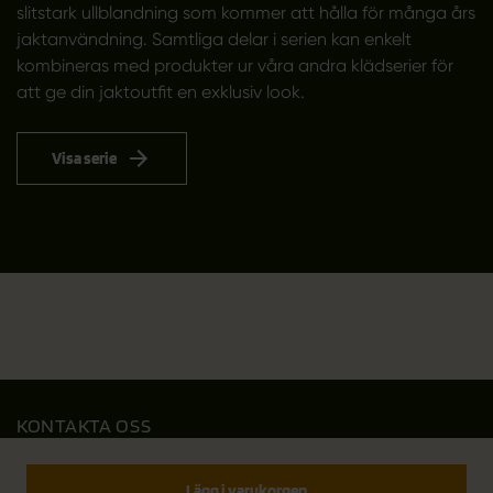
slitstark ullblandning som kommer att hålla för många års
jaktanvändning. Samtliga delar i serien kan enkelt
kombineras med produkter ur våra andra klädserier för
att ge din jaktoutfit en exklusiv look.
Visa serie
KONTAKTA OSS
Outfit International A/S
Greve Main 10
Lägg i varukorgen