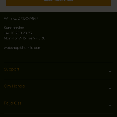
DK 2670 Greve
Denmark
VAT no.: DK15049847
Kundservice
+46 10 750 28 95
Mån-Tor 9-16, Fre 9-15:30
webshop@harkila.com
Support
Om Härkila
Följa Oss