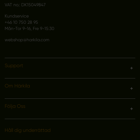
VAT no.: DK15049847
Kundservice
+46 10 750 28 95
Mån-Tor 9-16, Fre 9-15:30
webshop@harkila.com
Support
Om Härkila
Följa Oss
Håll dig underrättad