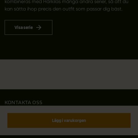
kombineras med Härkilas många andra serier, så att du
kan sätta ihop precis den outfit som passar dig bäst.
Visa serie
KONTAKTA OSS
Outfit International A/S
Greve Main 10
Lägg i varukorgen
DK 2670 Greve
Denmark