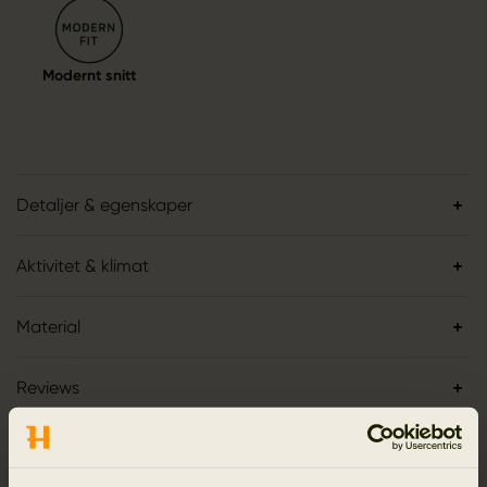
Modernt snitt
Detaljer & egenskaper
Aktivitet & klimat
Material
Reviews