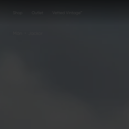
Shop
Outlet
Vetted Vintage™
›
Män
Jackor