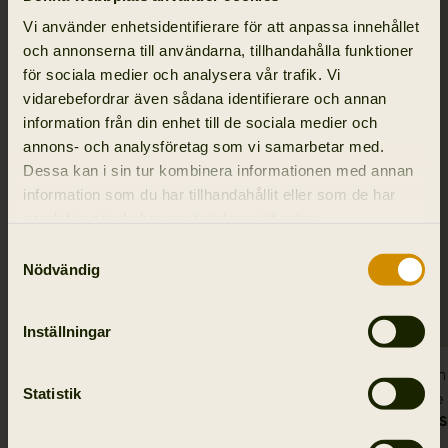
Vi använder enhetsidentifierare för att anpassa innehållet
och annonserna till användarna, tillhandahålla funktioner
för sociala medier och analysera vår trafik. Vi
vidarebefordrar även sådana identifierare och annan
information från din enhet till de sociala medier och
annons- och analysföretag som vi samarbetar med.
Dessa kan i sin tur kombinera informationen med annan
information som du har tillhandahållit eller som de har
samlat in när du har använt deras tjänster.
Samtyckesval
Nödvändig
Inställningar
Wildboar Pro Move byxor
Mountain
Statistik
4 995.00 SEK
Packable
4 395.00 