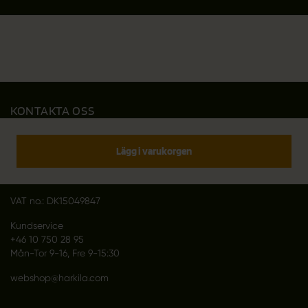
KONTAKTA OSS
Outfit International A/S
Greve Main 10
Lägg i varukorgen
DK 2670 Greve
Denmark
VAT no.: DK15049847
Kundservice
+46 10 750 28 95
Mån-Tor 9-16, Fre 9-15:30
webshop@harkila.com