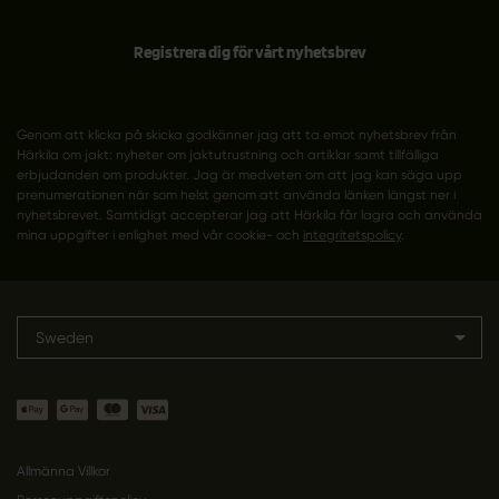
Registrera dig för vårt nyhetsbrev
Genom att klicka på skicka godkänner jag att ta emot nyhetsbrev från
Härkila om jakt: nyheter om jaktutrustning och artiklar samt tillfälliga
erbjudanden om produkter. Jag är medveten om att jag kan säga upp
prenumerationen när som helst genom att använda länken längst ner i
nyhetsbrevet. Samtidigt accepterar jag att Härkila får lagra och använda
mina uppgifter i enlighet med vår cookie- och
integritetspolicy
.
Sweden
Allmänna Villkor