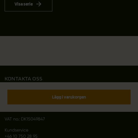
Visa serie
KONTAKTA OSS
Outfit International A/S
Greve Main 10
Lägg i varukorgen
DK 2670 Greve
Denmark
VAT no.: DK15049847
Kundservice
+46 10 750 28 95