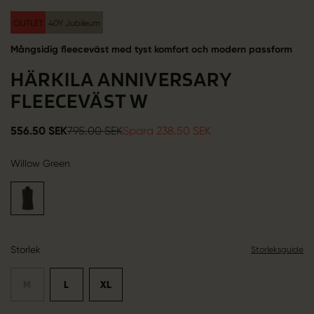
OUTLET
40Y Jubileum
Mångsidig fleeceväst med tyst komfort och modern passform
HÄRKILA ANNIVERSARY
FLEECEVÄST W
556.50 SEK
795.00 SEK
Spara 238.50 SEK
Willow Green
Storlek
Storleksguide
M
L
XL