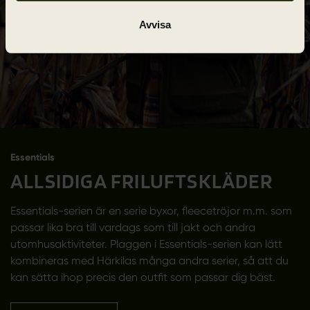
Avvisa
Essentials
ALLSIDIGA FRILUFTSKLÄDER
Essentials-serien är en serie byxor, fleecetröjor m.m. som
passar lika bra till vardags som till jakt och andra
utomhusaktiviteter. Plaggen i Essentials-serien kan lätt
kombineras med Härkilas många andra serier, så att du
kan sätta ihop precis den outfit som passar dig bäst.