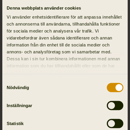
Denna webbplats använder cookies
Storlekar
Storleksguide
Vi använder enhetsidentifierare för att anpassa innehållet
och annonserna till användarna, tillhandahålla funktioner
50
52
54
56
58
för sociala medier och analysera vår trafik. Vi
vidarebefordrar även sådana identifierare och annan
information från din enhet till de sociala medier och
annons- och analysföretag som vi samarbetar med.
Dessa kan i sin tur kombinera informationen med annan
information som du har tillhandahållit eller som de har
12 290.00 SEK
12 790.00 SEK
samlat in när du har använt deras tjänster.
Samtyckesval
Välj produkter
Nödvändig
Beställningar före
14:00 CET
skickas samma dag
Inställningar
Beställ före kl. 14:00 CET för leverans samma dag
Statistik
Standard- och Expressleverans tillgänglig i kassan