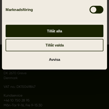
Gratis 90 dagars retur
Marknadsföring
Tillåt alla
Tillåt valda
KONTAKTA OSS
Avvisa
Outfit International A/S
Greve Main 10
DK 2670 Greve
Denmark
VAT no.: DK15049847
Kundservice
+46 10 750 28 95
Mån-Tor 9-16, Fre 9-15:30