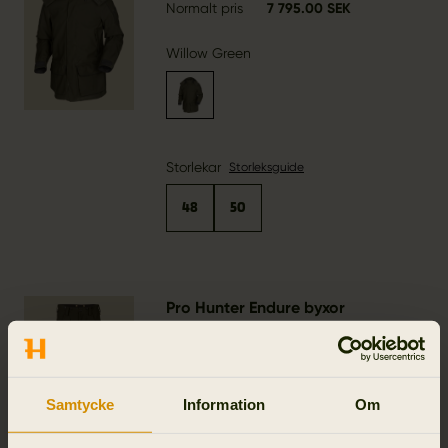
Normalt pris
7 795.00 SEK
Willow Green
Storlekar
Storleksguide
48
50
Pro Hunter Endure byxor
Normalt pris
4 995.00 SEK
Willow Green
Samtycke
Information
Om