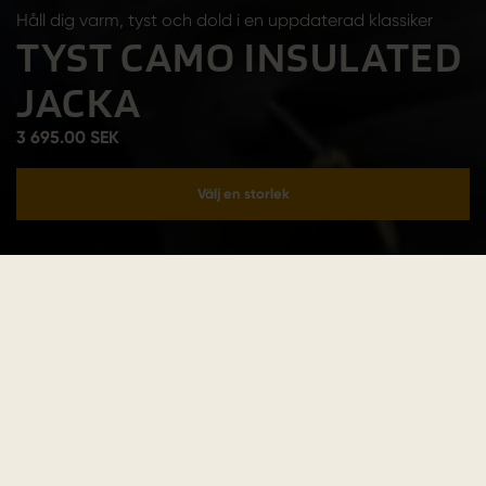
Håll dig varm, tyst och dold i en uppdaterad klassiker
TYST CAMO INSULATED
JACKA
3 695.00 SEK
Välj en storlek
Lägg i varukorgen