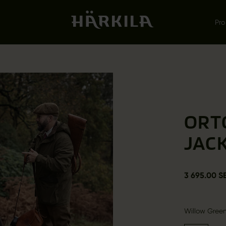
Pro
ORT
JAC
3 695.00 S
Willow Gree