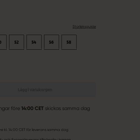
Storleksguide
0
52
54
56
58
Lägg i varukorgen
ingar före
14:00 CET
skickas samma dag
öre kl. 14:00 CET för leverans samma dag
 och Expressleverans tillgänglig i kassan