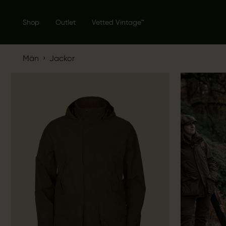
Shop
Outlet
Vetted Vintage™
›
Män
Jackor