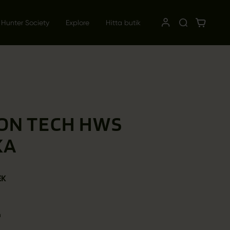
 Hunter Society
Explore
Hitta butik
ON TECH HWS
KA
EK
n