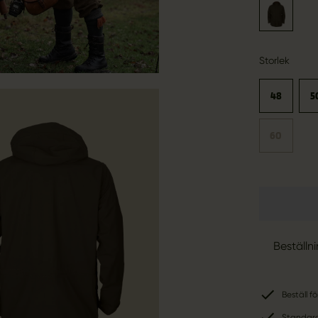
Storlek
48
5
60
Beställn
Beställ f
Standard-