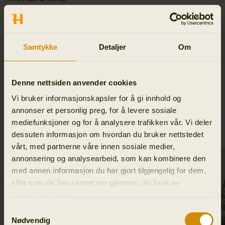
Materialer
Samtykke
Detaljer
Om
Reviews
Denne nettsiden anvender cookies
Vi bruker informasjonskapsler for å gi innhold og
annonser et personlig preg, for å levere sosiale
LIGNENDE PRODUKTER
mediefunksjoner og for å analysere trafikken vår. Vi deler
dessuten informasjon om hvordan du bruker nettstedet
vårt, med partnerne våre innen sosiale medier,
annonsering og analysearbeid, som kan kombinere den
med annen informasjon du har gjort tilgjengelig for dem,
eller som de har samlet inn gjennom din bruk av
tjenestene deres.
Samtykkevalg
Nødvendig