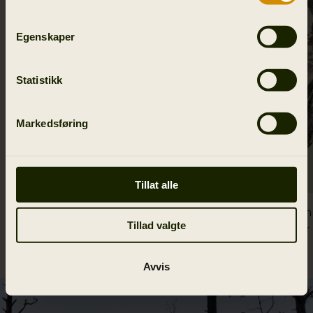
Egenskaper
Statistikk
Markedsføring
Tillat alle
Mountain Hunter Expedition foldable
Mountain 
Tillad valgte
kaps
handsker
54.95 EUR
69.95 EUR
Avvis