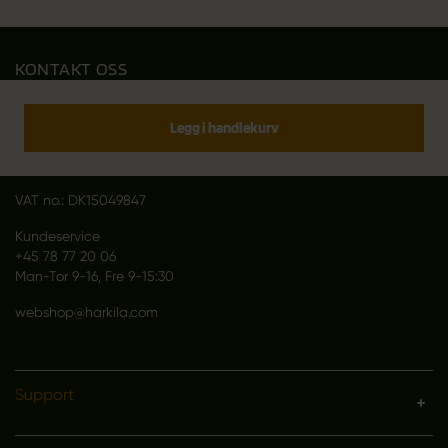
KONTAKT OSS
Outfit International A/S
Greve Main 10
Legg i handlekurv
DK 2670 Greve
Denmark
VAT no.: DK15049847
Kundeservice
+45 78 77 20 06
Man-Tor 9-16, Fre 9-15:30
webshop@harkila.com
Support