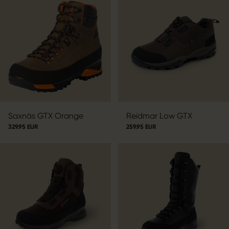
Saxnäs GTX Orange
Reidmar Low GTX
329.95 EUR
259.95 EUR