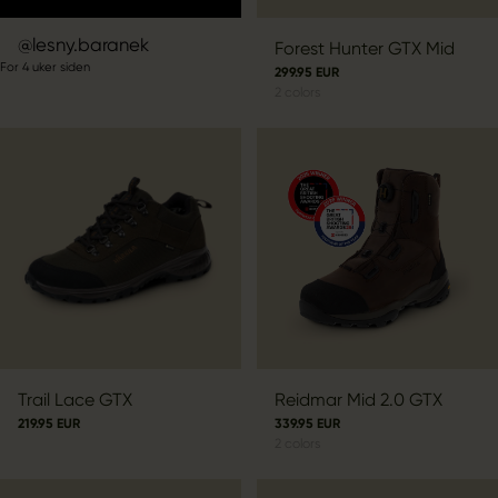
Innlegg
lesny.baranek
Forest Hunter GTX Mid
For 4 uker siden
publisert
299.95 EUR
2
colors
av
Trail Lace GTX
Reidmar Mid 2.0 GTX
219.95 EUR
339.95 EUR
2
colors