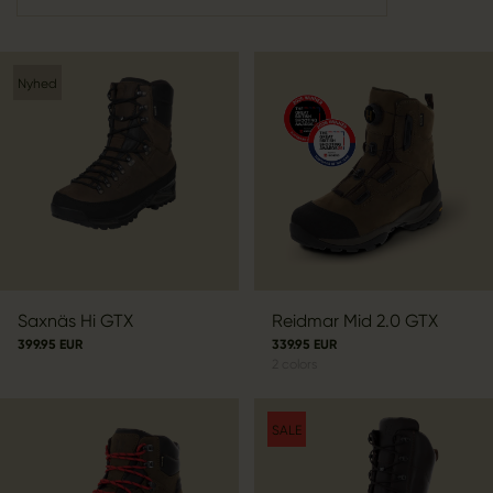
Nyhed
Saxnäs Hi GTX
Reidmar Mid 2.0 GTX
399.95 EUR
339.95 EUR
2
colors
SALE