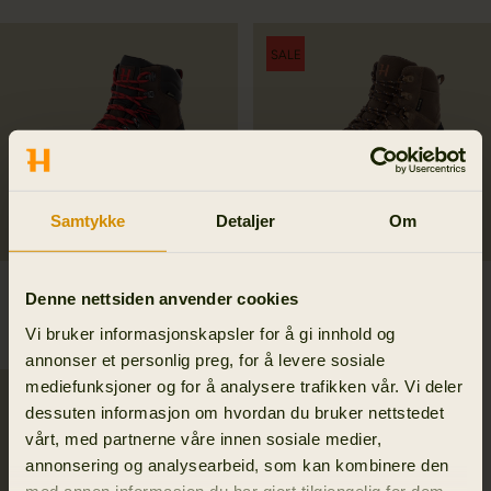
SALE
Samtykke
Detaljer
Om
Forest Hunter GTX Mid
Wildwood GTX
Denne nettsiden anvender cookies
299.95 EUR
172.46 EUR
Vi bruker informasjonskapsler for å gi innhold og
2
colors
229.95 EUR
Spar 57.49 EUR
annonser et personlig preg, for å levere sosiale
mediefunksjoner og for å analysere trafikken vår. Vi deler
dessuten informasjon om hvordan du bruker nettstedet
vårt, med partnerne våre innen sosiale medier,
annonsering og analysearbeid, som kan kombinere den
med annen informasjon du har gjort tilgjengelig for dem,