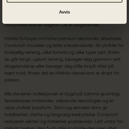
Hos Härkila lager vi ikke støvler til hverdagsbruk. Vi lager
dem for lange avstander. Ujevnt underlag. Våte forhold.
Avvis
Stille sniking. Den typen jakt der komfort, støtte og
beskyttelse ikke er valgfritt. De er avgjørende.
Härkila fottøyet omfatter premium lærstøvler, slitesterke
Cordura® modeller og lette snikjaktstøvler. Alt utviklet for
forskjellig terreng, ulike forhold og ulike typer jakt. Enten
du går langt i ujevnt terreng, beveger deg gjennom tett
skogslandskap eller beveger deg stille innpå viltet på
nært hold, finnes det en Härkila-støvel som er skapt for
jobben.
Alle støvlene i kolleksjonen er bygd på samme grunnlag:
førsteklasses materialer, velprøvde teknologier og en
nøye utviklet passform. Skinn og semsket skinn gir
holdbarhet, støtte og langvarig beskyttelse. Cordura®
reduserer vekten og forbedrer pusteevnen. Lett utstyr for
snikjakt hjelper deg å gå stille og holde deg nær viltet.