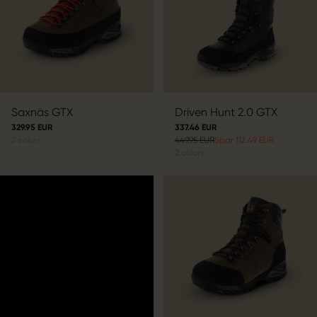
Saxnäs GTX
Driven Hunt 2.0 GTX
329.95 EUR
337.46 EUR
2
colors
449.95 EUR
Spar 112.49 EUR
2
colors