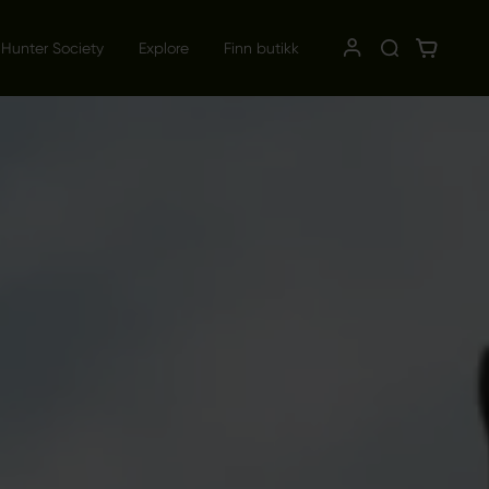
 Hunter Society
Explore
Finn butikk