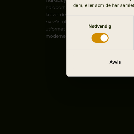
Härkilas jaktjakker er selve bildet på inn
dem, eller som de har samlet
holdbarhet og komfort, designet for jeg
krever det aller beste innen jaktutstyr. Vi 
Samtykkevalg
av vårt utvalg av jaktjakker, hver eneste
Nødvendig
utformet for å møte de varierte behovene
moderne jegeren.
Avvis