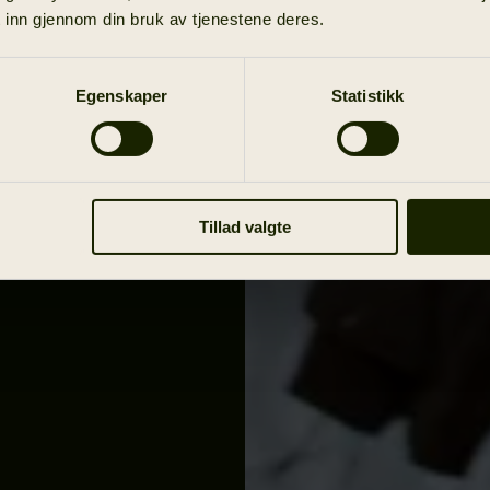
ovasjon,
 inn gjennom din bruk av tjenestene deres.
ere som
er stolte
 nøye
Egenskaper
Statistikk
 til den
Tillad valgte