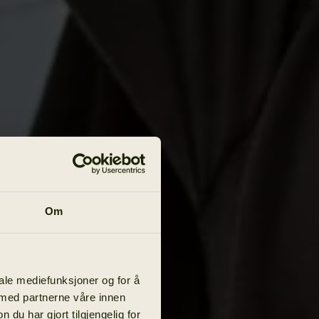
Om
iale mediefunksjoner og for å
 med partnerne våre innen
u har gjort tilgjengelig for