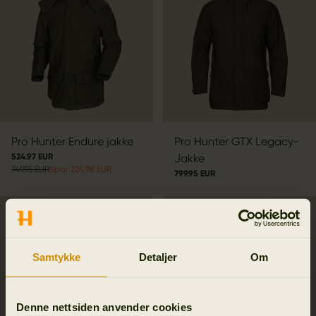
Pro Hunter Endure jakke
Pro Hunter GTX Legacy-
524.97 EUR
Jakke
749.95 EUR
Spar 224.98 EUR
799.95 EUR
Samtykke
Detaljer
Om
Denne nettsiden anvender cookies