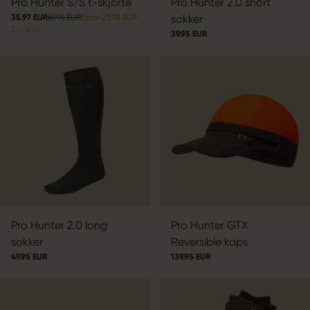
Pro Hunter S/S t-skjorte
Pro Hunter 2.0 short
35.97 EUR
59.95 EUR
Spar 23.98 EUR
sokker
2
colors
39.95 EUR
Pro Hunter 2.0 long
Pro Hunter GTX
sokker
Reversible kaps
49.95 EUR
139.95 EUR