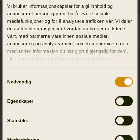
Vi bruker informasjonskapsler for å gi innhold og
annonser et personlig preg, for å levere sosiale
mediefunksjoner og for å analysere trafikken vår. Vi deler
Pro Hunter Move 2.0 GTX
Pro Hunter Move-bukse
dessuten informasjon om hvordan du bruker nettstedet
jakke
479.95 EUR
vårt, med partnerne våre innen sosiale medier,
629.95 EUR
annonsering og analysearbeid, som kan kombinere den
med annen informasjon du har gjort tilgjengelig for dem,
40Y Jubileum
eller som de har samlet inn gjennom din bruk av
tjenestene deres.
Samtykkevalg
Nødvendig
Egenskaper
Statistikk
Pro Hunter GTX Legacy-
Pro Hunter leather bukser
Bukse
499.95 EUR
499.95 EUR
Markedsføring