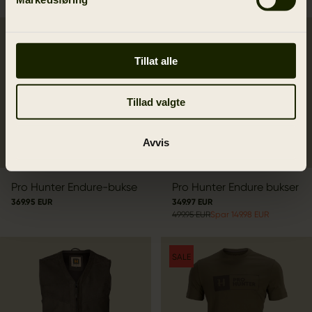
SALE
Tillat alle
Tillad valgte
Avvis
Pro Hunter Endure-bukse
Pro Hunter Endure bukser
369.95 EUR
349.97 EUR
499.95 EUR
Spar 149.98 EUR
SALE