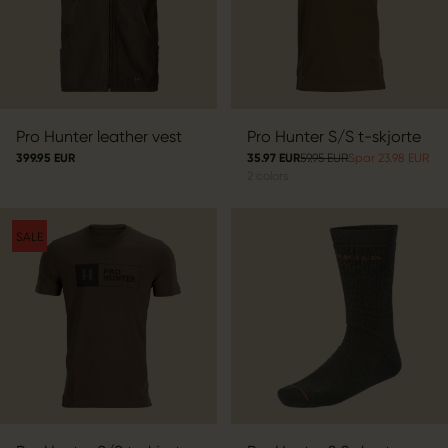
Pro Hunter leather vest
Pro Hunter S/S t-skjorte
399.95 EUR
35.97 EUR
59.95 EUR
Spar 23.98 EUR
2
colors
SALE