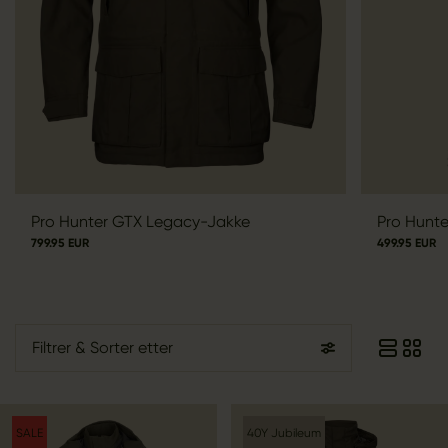
Pro Hunter GTX Legacy-Jakke
Pro Hunt
799.95 EUR
499.95 EUR
Filtrer
& Sorter etter
SALE
40Y Jubileum