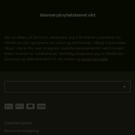
Abonner på nyhetsbrevet vårt
Når du klikker på Send Inn, aksepterer jeg å få tilsendt nyhetsbrev fra
Härkila om jakt og nyheter om utstyr og jakthistorier i tillegg til sporadiske
tilbud. Jeg er klar over at jeg kan avslutte abonnementet ved å bruken
linken i bunnen av nyhetsbrevet. Samtidig aksepterer jeg at Härkila kan
spare på og dele mine data jfr. vår cookie og
personvernvilkår
.
Kjøpsbetingelser
Personvernerklæring