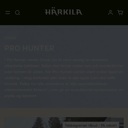
Series
PRO HUNTER
I Pro Hunter-serien finner du et stort utvalg av ekstremt
slitesterke jaktklær. Siden det første settet kom på markedet for
over femten år siden, har Pro Hunter-serien vært under løpende
utvikling. I dag omfatter den klær til alle typer jakt ved tøffe
forhold. Felles for alle modellene er det spesialutviklede
yttermaterialet Airtech™, som gir en enestående kombinasjon av
styrke og komfort.
Tidsbegrenset tilbud - 5% rabatt