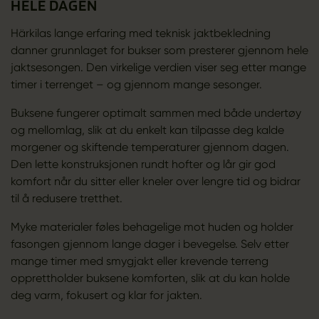
HELE DAGEN
Härkilas lange erfaring med teknisk jaktbekledning
danner grunnlaget for bukser som presterer gjennom hele
jaktsesongen. Den virkelige verdien viser seg etter mange
timer i terrenget – og gjennom mange sesonger.
Buksene fungerer optimalt sammen med både undertøy
og mellomlag, slik at du enkelt kan tilpasse deg kalde
morgener og skiftende temperaturer gjennom dagen.
Den lette konstruksjonen rundt hofter og lår gir god
komfort når du sitter eller kneler over lengre tid og bidrar
til å redusere tretthet.
Myke materialer føles behagelige mot huden og holder
fasongen gjennom lange dager i bevegelse. Selv etter
mange timer med smygjakt eller krevende terreng
opprettholder buksene komforten, slik at du kan holde
deg varm, fokusert og klar for jakten.