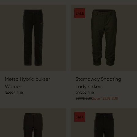
SALE
Metso Hybrid bukser
Stornoway Shooting
Women
Lady nikkers
349.95 EUR
203.97 EUR
339.95 EUR
Spar 135.98 EUR
SALE