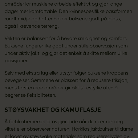
områder lar musklene arbeide effektivt og gjør lange
dager mer komfortable. Den kvinnespesifikke passformen
rundt midje og hofter holder buksene godt på plass,
også i krevende terreng.
Vekten er balansert for å bevare smidighet og komfort.
Buksene fungerer like godt under stille observasjon som
under aktiv jakt, og gjør det enkelt å skifte mellom ulike
posisjoner.
Selv med ekstra lag eller utstyr følger buksene kroppens
bevegelser. Sømmene er plassert for å redusere friksjon,
mens forsterkede områder gir økt slitestyrke uten å
begrense fleksibiliteten.
STØYSVAKHET OG KAMUFLASJE
Å forbli ubemerket er avgjørende når du nærmer deg
viltet eller observerer naturen. Härkilas jaktbukser til dame
er laget av støysvake materialer som reduserer lyden av