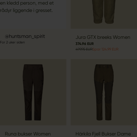
Innlegg
huntsman_spirit
Jura GTX breeks Women
For 2 uker siden
publisert
374.96 EUR
499.95 EUR
Spar 124.99 EUR
av
Runa bukser Women
Härkila Fjell Bukser Dame