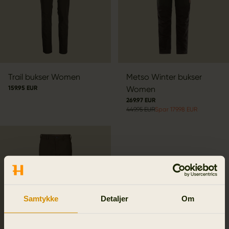
Trail bukser Women
Metso Winter bukser
159.95 EUR
Women
269.97 EUR
449.95 EUR
Spar 179.98 EUR
Samtykke
Detaljer
Om