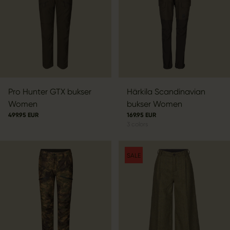
Pro Hunter GTX bukser
Härkila Scandinavian
Women
bukser Women
499.95 EUR
169.95 EUR
3
colors
SALE