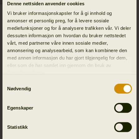
Denne nettsiden anvender cookies
Retrieve Light bukser
Vi bruker informasjonskapsler for å gi innhold og
Women
annonser et personlig preg, for å levere sosiale
189.95 EUR
mediefunksjoner og for å analysere trafikken vår. Vi deler
dessuten informasjon om hvordan du bruker nettstedet
vårt, med partnerne våre innen sosiale medier,
annonsering og analysearbeid, som kan kombinere den
1
med annen informasjon du har gjort tilgjengelig for dem,
eller som de har samlet inn gjennom din bruk av
tjenestene deres.
JAKTBUKSER TIL DAME
Samtykkevalg
Nødvendig
UTVIKLET FOR KREVENDE
DAGER I TERRENGET
Egenskaper
Timer i terrenget viser hva som virkelig støtter deg.
Underlaget skifter, lyset endrer seg, og konsentrasjonen
Statistikk
skjerpes for hvert steg. Med de rette jaktbuksene til dame