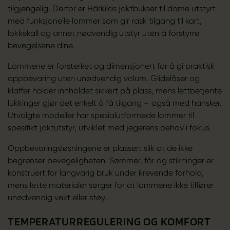
tilgjengelig. Derfor er Härkilas jaktbukser til dame utstyrt
med funksjonelle lommer som gir rask tilgang til kart,
lokkekall og annet nødvendig utstyr uten å forstyrre
bevegelsene dine.
Lommene er forsterket og dimensjonert for å gi praktisk
oppbevaring uten unødvendig volum. Glidelåser og
klaffer holder innholdet sikkert på plass, mens lettbetjente
lukkinger gjør det enkelt å få tilgang – også med hansker.
Utvalgte modeller har spesialutformede lommer til
spesifikt jaktutstyr, utviklet med jegerens behov i fokus.
Oppbevaringsløsningene er plassert slik at de ikke
begrenser bevegeligheten. Sømmer, fôr og stikninger er
konstruert for langvarig bruk under krevende forhold,
mens lette materialer sørger for at lommene ikke tilfører
unødvendig vekt eller støy.
TEMPERATURREGULERING OG KOMFORT