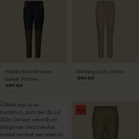
Härkila Scandinavian
Norberg Lady chinos
bukser Women
159.95 EUR
2
colors
169.95 EUR
3
colors
SALE