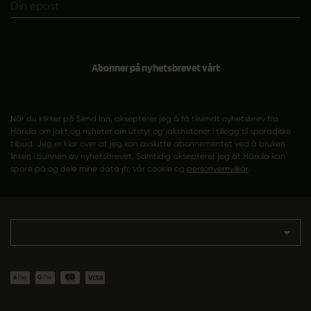
Abonner på nyhetsbrevet vårt
Når du klikker på Send Inn, aksepterer jeg å få tilsendt nyhetsbrev fra
Härkila om jakt og nyheter om utstyr og jakthistorier i tillegg til sporadiske
tilbud. Jeg er klar over at jeg kan avslutte abonnementet ved å bruken
linken i bunnen av nyhetsbrevet. Samtidig aksepterer jeg at Härkila kan
spare på og dele mine data jfr. vår cookie og
personvernvilkår
.