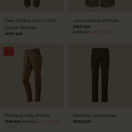
Deer Stalker camo HWS
Jura culottes Women
bukser Women
258.97 EUR
369.95 EUR
Spar 110.98 EUR
399.95 EUR
SALE
Norberg Lady chinos
Retrieve Lady bukse
79.98 EUR
159.95 EUR
Spar 79.97 EUR
359.95 EUR
2
colors