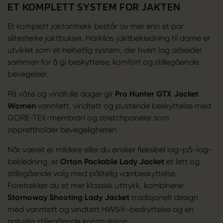
ET KOMPLETT SYSTEM FOR JAKTEN
Et komplett jaktantrekk består av mer enn et par
slitesterke jaktbukser. Härkilas jaktbekledning til dame er
utviklet som et helhetlig system, der hvert lag arbeider
sammen for å gi beskyttelse, komfort og stillegående
bevegelser.
På våte og vindfulle dager gir
Pro Hunter GTX Jacket
Women
vanntett, vindtett og pustende beskyttelse med
GORE-TEX-membran og stretchpaneler som
opprettholder bevegeligheten.
Når været er mildere eller du ønsker fleksibel lag-på-lag-
bekledning, er
Orton Packable Lady Jacket
et lett og
stillegående valg med pålitelig værbeskyttelse.
Foretrekker du et mer klassisk uttrykk, kombinerer
Stornoway Shooting Lady Jacket
tradisjonelt design
med vanntett og vindtett HWS®-beskyttelse og en
naturlig stillegående konstruksjon.