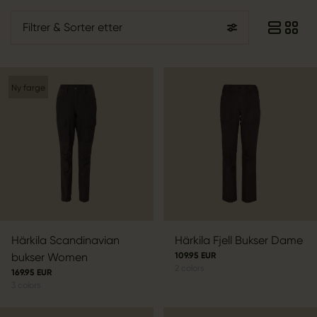
Filtrer
& Sorter etter
Ny farge
Härkila Scandinavian
Härkila Fjell Bukser Dame
bukser Women
109.95 EUR
2
colors
169.95 EUR
3
colors