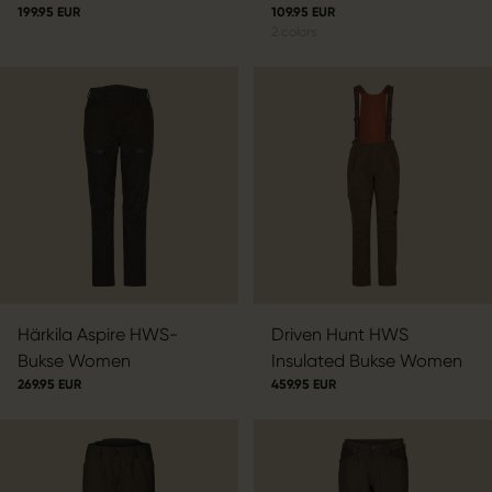
199.95 EUR
109.95 EUR
2
colors
Härkila Aspire HWS-
Driven Hunt HWS
Bukse Women
Insulated Bukse Women
269.95 EUR
459.95 EUR