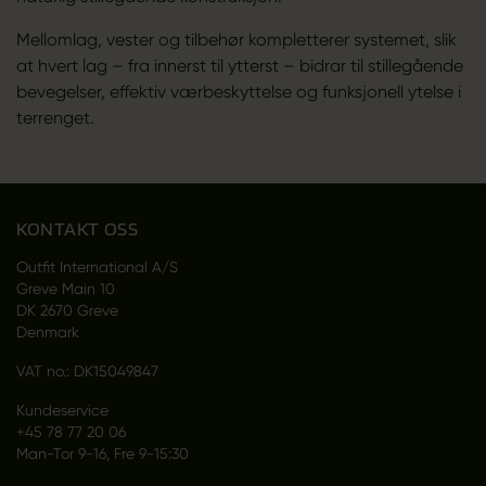
Mellomlag, vester og tilbehør kompletterer systemet, slik
at hvert lag – fra innerst til ytterst – bidrar til stillegående
bevegelser, effektiv værbeskyttelse og funksjonell ytelse i
terrenget.
KONTAKT OSS
Outfit International A/S
Greve Main 10
DK 2670 Greve
Denmark
VAT no.: DK15049847
Kundeservice
+45 78 77 20 06
Man-Tor 9-16, Fre 9-15:30