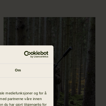
Om
iale mediefunksjoner og for å
 med partnerne våre innen
u har gjort tilgjengelig for