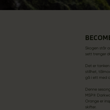
BECOME
Skogen står a
sett trenger 
Det er tanken 
stillhet, tålm
gå i ett med o
Denne sesonge
MSP® Darkwood
Orange er ins
skifter.