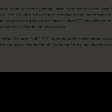
ntroduserer også en ny, lengre jakke, designet for ekstra kamuf
nder jakt på kaldere høstdager. Kombinert med matchende buk
, ryggsekker og støvler gir Forest Hunter GTX deg friheten til
ystem for skiftende forhold i skogen.
 trikot. Vanntett GORE-TEX-beskyttelse. Førsteklasses funksjon
ilpasse seg skiftende forhold. Designet for å gjøre deg til skog