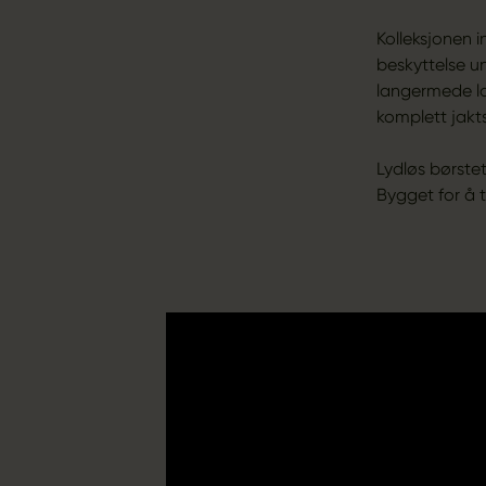
Kolleksjonen i
beskyttelse u
langermede lag
komplett jakts
Lydløs børstet
Bygget for å t