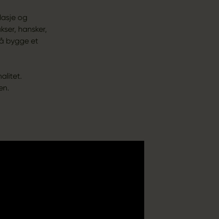
lasje og
ser, hansker,
 å bygge et
alitet.
en.