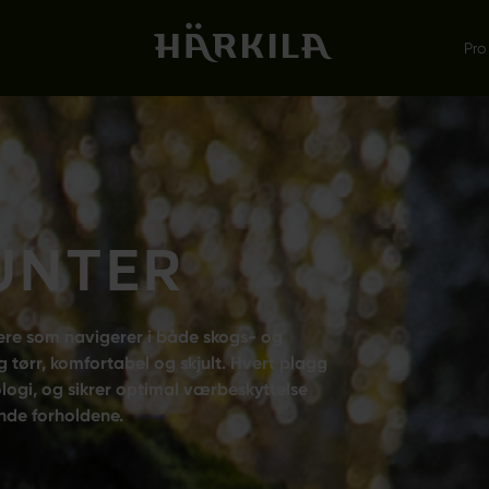
Pro
UNTER
gere som navigerer i både skogs- og
 tørr, komfortabel og skjult. Hvert plagg
ogi, og sikrer optimal værbeskyttelse
nde forholdene.