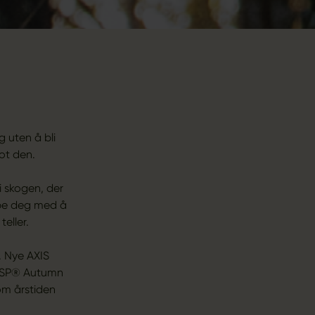
 uten å bli
ot den.
i skogen, der
elpe deg med å
eller.
. Nye AXIS
 MSP® Autumn
om årstiden