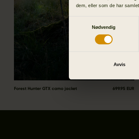
dem, eller som de har samlet
Samtykkevalg
Nødvendig
Avvis
Forest Hunter GTX camo jacket
699.95 EUR