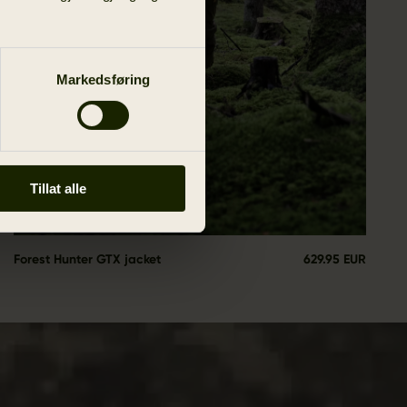
Markedsføring
Tillat alle
Forest Hunter GTX jacket
629.95 EUR