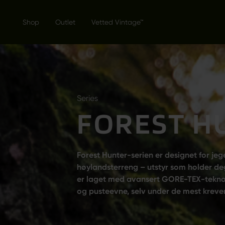
Shop
Outlet
Vetted Vintage™
Series
FOREST H
Forest Hunter-serien er designet for je
høylandsterreng – utstyr som holder deg
er laget med avansert GORE-TEX-teknol
og pusteevne, selv under de mest kreve