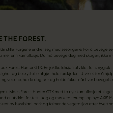
 THE FOREST.
ldri stille. Fargene endrer seg med sesongene. For å bevege seg
du mer enn kamuflasje. Du må bevege deg med skogen, ikke m
bak Forest Hunter GTX. En jaktkolleksjon utviklet for smygjakt 
odighet og beskyttelse utgjør hele forskjellen. Utviklet for å hj
mgivelsene, holde deg tørr og holde fokus når hver bevegelse t
n utvides Forest Hunter GTX med to nye kamuflasjeretninger
 er utviklet for tett skog og mørkere terreng, og nye AXIS
pirert av høstblad, bark og falmende vegetasjon etter hvert s