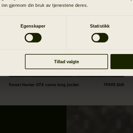
 inn gjennom din bruk av tjenestene deres.
Egenskaper
Statistikk
Tillad valgte
Forest Hunter GTX camo long jacket
799.95 EUR