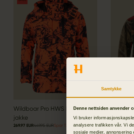
Samtykke
Wildboar Pro HWS Insulated
Moose H
Denne nettsiden anvender c
699.95 EUR
jakke
Vi bruker informasjonskapsler
analysere trafikken vår. Vi 
269.97 EUR
449.95 EUR
Spar 179.98 EUR
sosiale medier, annonsering 