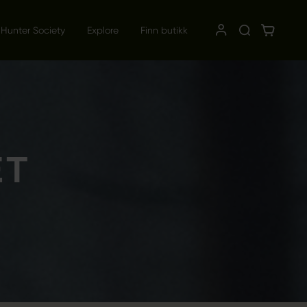
 Hunter Society
Explore
Finn butikk
ET