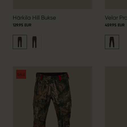
Härkila Hill Bukse
Velar P
129.95 EUR
459.95 EUR
SALE