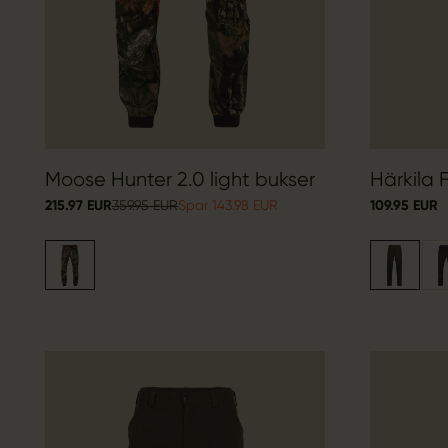
Moose Hunter 2.0 light bukser
Härkila F
215.97 EUR
359.95 EUR
Spar 143.98 EUR
109.95 EUR