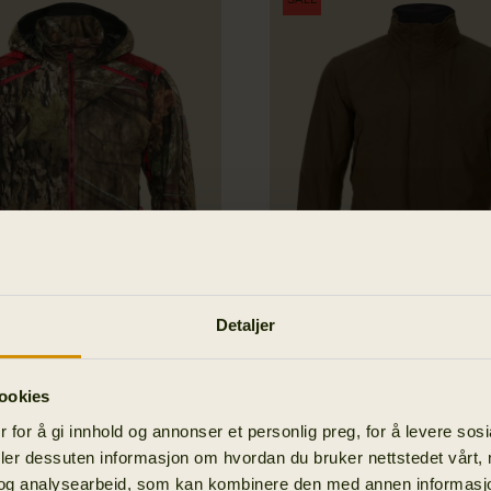
Detaljer
unter 2.0 GTX jakke
Retrieve jakke
ookies
377.97 EUR
539.95 EUR
Spar 161.9
 for å gi innhold og annonser et personlig preg, for å levere sos
deler dessuten informasjon om hvordan du bruker nettstedet vårt,
og analysearbeid, som kan kombinere den med annen informasjon d