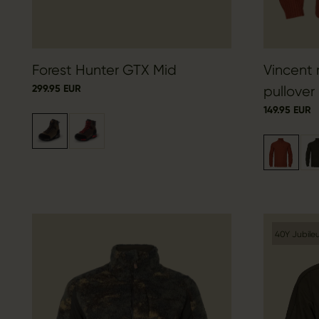
Forest Hunter GTX Mid
Vincent 
299.95 EUR
pullover
149.95 EUR
40Y Jubile