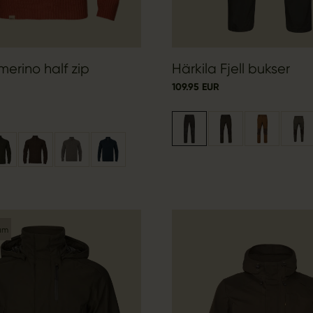
merino half zip
Härkila Fjell bukser
109.95 EUR
um