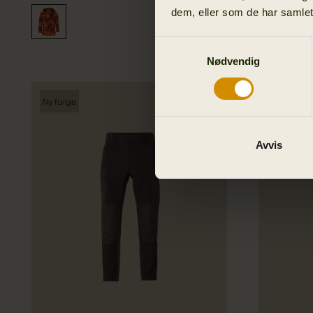
dem, eller som de har samlet
Samtykkevalg
Nødvendig
Ny farge
Nyhed
Avvis