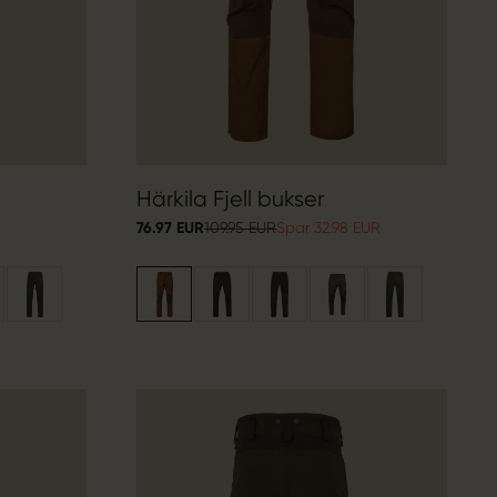
Härkila Fjell bukser
76.97 EUR
109.95 EUR
Spar 32.98 EUR