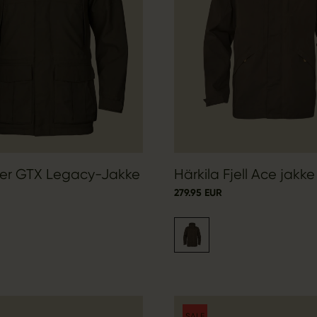
ter GTX Legacy-Jakke
Härkila Fjell Ace jakke
279.95 EUR
SALE