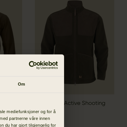
Om
Stornoway Active Shooting
8 EUR
HSP jakke
iale mediefunksjoner og for å
 med partnerne våre innen
259.95 EUR
u har gjort tilgjengelig for