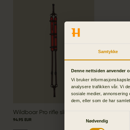
Samtykke
Denne nettsiden anvender c
Vi bruker informasjonskapsler
analysere trafikken vår. Vi 
sosiale medier, annonsering 
dem, eller som de har samlet
Wildboar Pro rifle sling
Samtykkevalg
94.95 EUR
Nødvendig