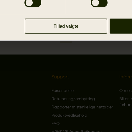
Tillad valgte
1
Support
Infor
Forsendelse
Om os
Returnering/ombytting
Bli en 
forhan
Rapporter mistenkelige nettsider
Produktvedlikehold
FAQ
HPHS Vilkår og Betingelser