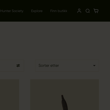
 Hunter Society
Explore
Finn butikk
Sorter etter