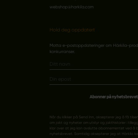
webshop@harkila.com
Hold deg oppdatert
Motta e-postoppdateringer om Härkila-produk
konkurranser.
Abonner på nyhetsbrevet
Når du klikker på Send Inn, aksepterer jeg å få tilse
om jakt og nyheter om utstyr og jakthistorier i tillegg
klar over at jeg kan avslutte abonnementet ved å b
nyhetsbrevet. Samtidig aksepterer jeg at Härkila k