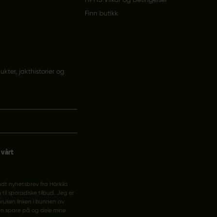
Finn butikk
ter, jakthistorier og
 vårt
ndt nyhetsbrev fra Härkila
 til sporadiske tilbud. Jeg er
ruken linken i bunnen av
an spare på og dele mine