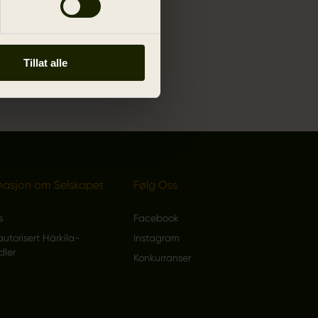
Tillat alle
masjon om Selskapet
Følg Oss
s
Facebook
autorisert Härkila-
Instagram
dler
Konkurranser