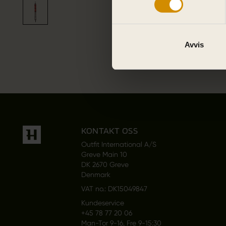
Avvis
KONTAKT OSS
Outfit International A/S
Greve Main 10
DK 2670 Greve
Denmark
VAT no.: DK15049847
Kundeservice
+45 78 77 20 06
Man-Tor 9-16, Fre 9-15:30