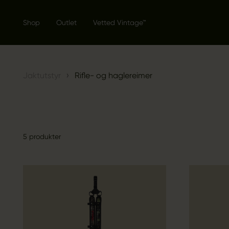
Shop
Outlet
Vetted Vintage™
›
Jaktutstyr
Rifle- og haglereimer
5 produkter