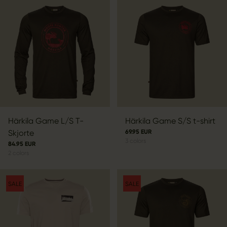
Härkila Game L/S T-
Härkila Game S/S t-shirt
Skjorte
69.95 EUR
3
colors
84.95 EUR
2
colors
SALE
SALE