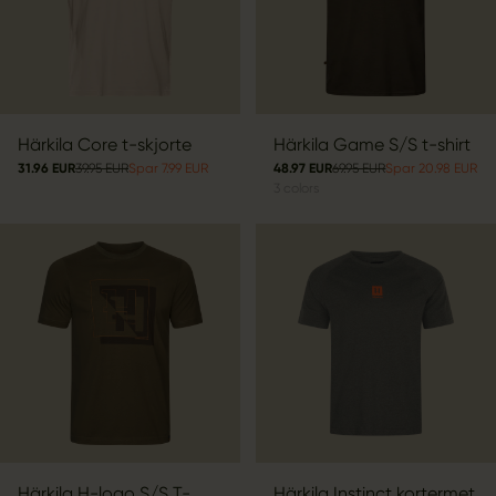
Härkila Core t-skjorte
Härkila Game S/S t-shirt
31.96 EUR
39.95 EUR
Spar 7.99 EUR
48.97 EUR
69.95 EUR
Spar 20.98 EUR
3
colors
Härkila H-logo S/S T-
Härkila Instinct kortermet