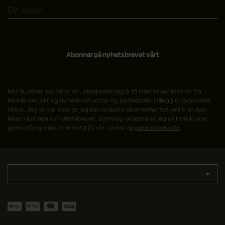
Abonner på nyhetsbrevet vårt
Når du klikker på Send Inn, aksepterer jeg å få tilsendt nyhetsbrev fra
Härkila om jakt og nyheter om utstyr og jakthistorier i tillegg til sporadiske
tilbud. Jeg er klar over at jeg kan avslutte abonnementet ved å bruken
linken i bunnen av nyhetsbrevet. Samtidig aksepterer jeg at Härkila kan
spare på og dele mine data jfr. vår cookie og
personvernvilkår
.