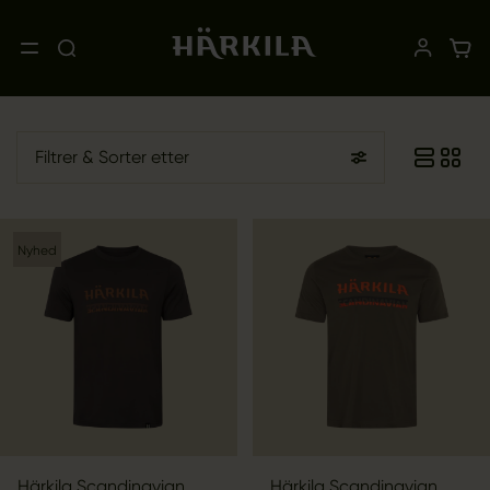
Filtrer
& Sorter etter
Nyhed
Härkila Scandinavian
Härkila Scandinavian