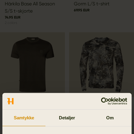
Härkila Base All Season
Gorm L/S t-shirt
S/S t-skjorte
69.95 EUR
74.95 EUR
2
colors
Härkila Base All Season
Mountain Hunter
S/S t-skjorte
Expedition L/S tskjorte
Samtykke
Detaljer
Om
74.95 EUR
89.95 EUR
2
colors