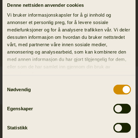
Denne nettsiden anvender cookies
Vi bruker informasjonskapsler for å gi innhold og
annonser et personlig preg, for å levere sosiale
mediefunksjoner og for å analysere trafikken vår. Vi deler
dessuten informasjon om hvordan du bruker nettstedet
vårt, med partnerne våre innen sosiale medier,
annonsering og analysearbeid, som kan kombinere den
med annen informasjon du har gjort tilgjengelig for dem,
eller som de har samlet inn gjennom din bruk av
tjenestene deres.
Härkila Base All Season
Härkila Base All Season
L/S t-skjorte
L/S t-skjorte
Samtykkevalg
99.95 EUR
99.95 EUR
Nødvendig
2
colors
2
colors
Egenskaper
SALE
Statistikk