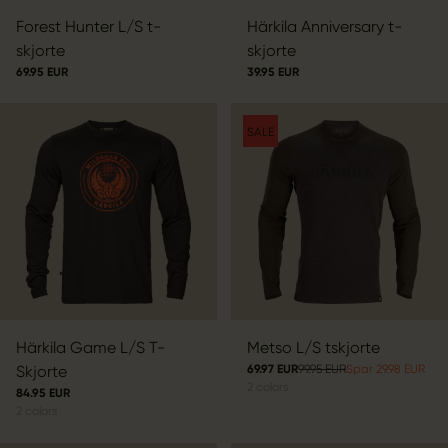
Forest Hunter L/S t-
Härkila Anniversary t-
skjorte
skjorte
69.95 EUR
39.95 EUR
SALE
Härkila Game L/S T-
Metso L/S tskjorte
Skjorte
69.97 EUR
99.95 EUR
Spar 29.98 EUR
2
colors
84.95 EUR
2
colors