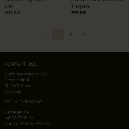
shirt
T-skjorte
39.95 EUR
39.95 EUR
1
2
KONTAKT OSS
Outfit International A/S
Greve Main 10
DK 2670 Greve
Denmark
VAT no.: DK15049847
Kundeservice
+45 78 77 20 06
Man-Tor 9-16, Fre 9-15:30