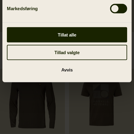
Markedsføring
Tillat alle
Härkila graphic t-shirt 2-
Härkila logo S/S t-shirt
pack
39.95 EUR
Tillad valgte
62.97 EUR
89.95 EUR
Spar 26.98 EUR
2
colors
Avvis
40Y Jubileum