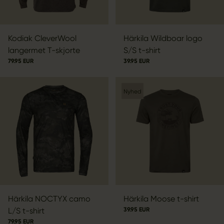
Kodiak CleverWool
Härkila Wildboar logo
langermet T-skjorte
S/S t-shirt
79.95 EUR
39.95 EUR
Nyhed
Härkila NOCTYX camo
Härkila Moose t-shirt
L/S t-shirt
39.95 EUR
79.95 EUR