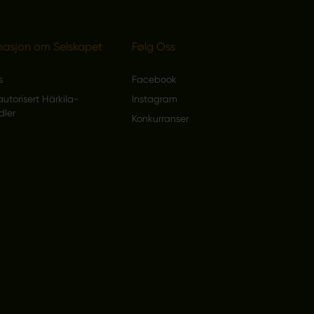
masjon om Selskapet
Følg Oss
s
Facebook
autorisert Härkila-
Instagram
dler
Konkurranser