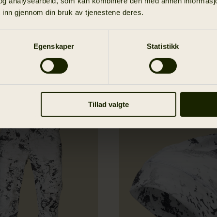
og analysearbeid, som kan kombinere den med annen informasjon d
og har spesialisert seg på
seljakt.
 inn gjennom din bruk av tjenestene deres.
Egenskaper
Statistikk
Filtrer
Tillad valgte