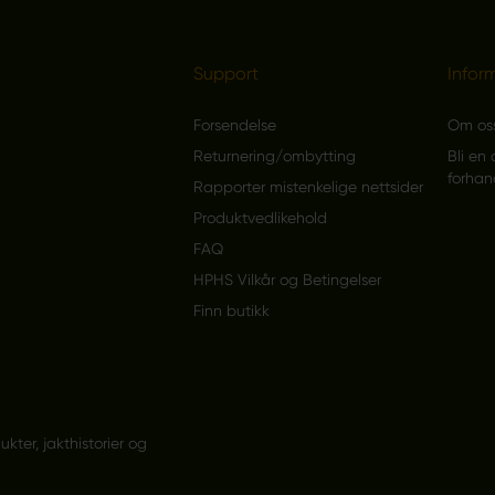
Support
Infor
Forsendelse
Om os
Returnering/ombytting
Bli en 
forhan
Rapporter mistenkelige nettsider
Produktvedlikehold
FAQ
HPHS Vilkår og Betingelser
Finn butikk
ter, jakthistorier og