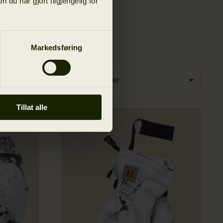
u har gjort tilgjengelig for
Markedsføring
Sorter etter
Tillat alle