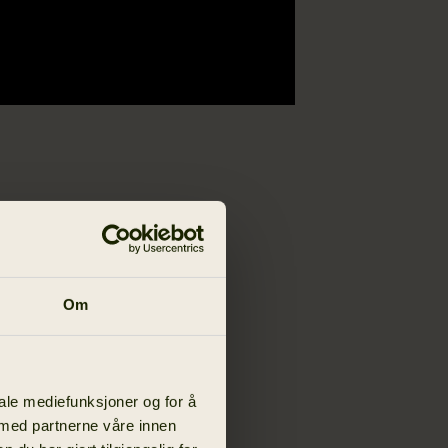
gaupejakt i
i
-
Daniel
Om
illmarken i
+5 °C og -20
iale mediefunksjoner og for å
 på det
 med partnerne våre innen
sirkelen. Han