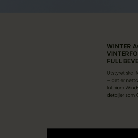
WINTER A
VINTERFO
FULL BEV
Utstyret skal
– det er nett
Infinium Wind
detaljer som 