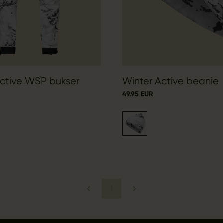
Active WSP bukser
Winter Active beanie
49.95 EUR
1