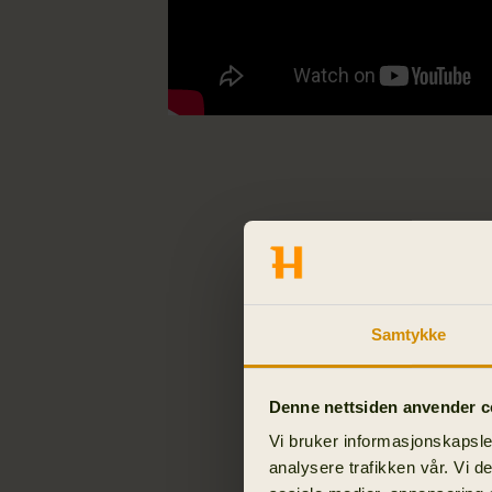
JEGERES 
«Jeg har brukt
temperaturer 
snølandskap, 
Samtykke
Persson er sa
Jämtland, Sve
Denne nettsiden anvender c
«Jeg har bruk
Vi bruker informasjonskapsler
°C, og det le
analysere trafikken vår. Vi 
varmeste.» -