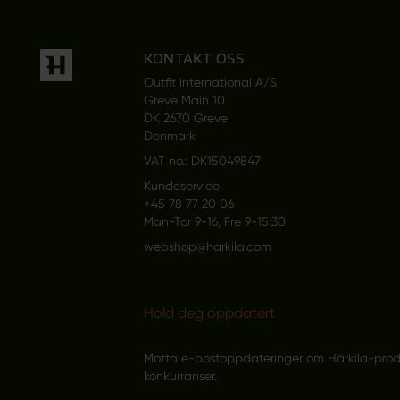
KONTAKT OSS
Outfit International A/S
Greve Main 10
DK 2670 Greve
Denmark
VAT no.: DK15049847
Kundeservice
+45 78 77 20 06
Man-Tor 9-16, Fre 9-15:30
webshop@harkila.com
Hold deg oppdatert
Motta e-postoppdateringer om Härkila-produk
konkurranser.