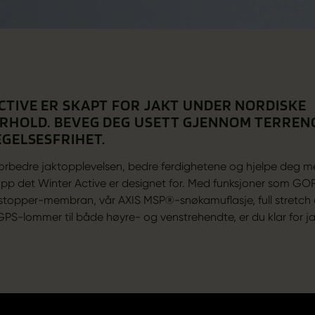
CTIVE ER SKAPT FOR JAKT UNDER NORDISKE
RHOLD. BEVEG DEG USETT GJENNOM TERREN
EGELSESFRIHET.
 forbedre jaktopplevelsen, bedre ferdighetene og hjelpe deg m
opp det Winter Active er designet for. Med funksjoner som GO
stopper-membran, vår AXIS MSP®-snøkamuflasje, full stretch 
GPS-lommer til både høyre- og venstrehendte, er du klar for ja