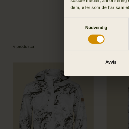
sosiale medier, annonsering 
er jaktguide, 
dem, eller som de har samlet
Samtykkevalg
Nødvendig
4 produkter
Avvis