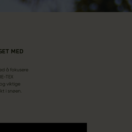
GET MED
ed å fokusere
RE-TEX
og viktige
kt i snøen.