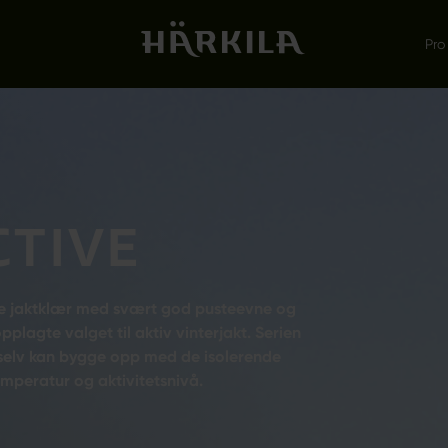
Pro
CTIVE
tte jaktklær med svært god pusteevne og
plagte valget til aktiv vinterjakt. Serien
 du selv kan bygge opp med de isolerende
mperatur og aktivitetsnivå.