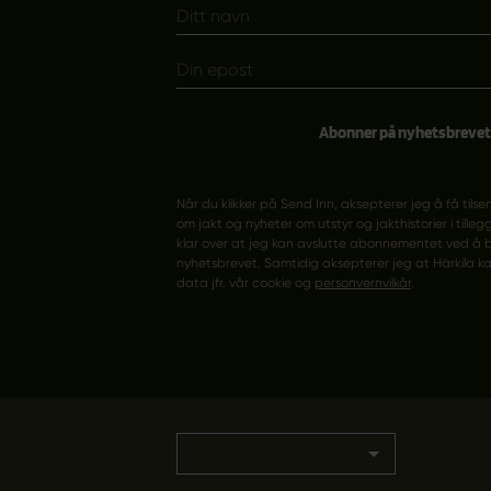
Abonner på nyhetsbrevet
Når du klikker på Send Inn, aksepterer jeg å få tilse
om jakt og nyheter om utstyr og jakthistorier i tillegg
klar over at jeg kan avslutte abonnementet ved å b
nyhetsbrevet. Samtidig aksepterer jeg at Härkila k
data jfr. vår cookie og
personvernvilkår
.