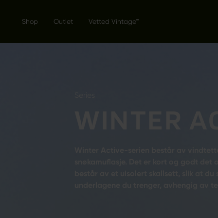
Shop
Outlet
Vetted Vintage™
Series
WINTER A
Winter Active-serien består av vindte
snøkamuflasje. Det er kort og godt det op
består av et uisolert skallsett, slik at
underlagene du trenger, avhengig av te