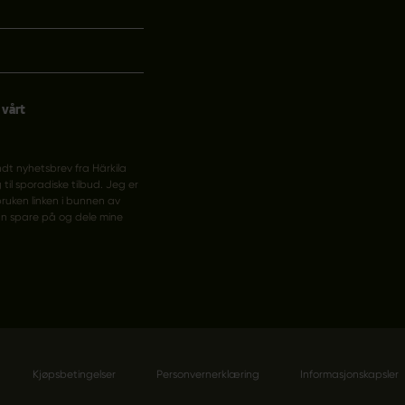
 vårt
ndt nyhetsbrev fra Härkila
 til sporadiske tilbud. Jeg er
ruken linken i bunnen av
an spare på og dele mine
Kjøpsbetingelser
Personvernerklæring
Informasjonskapsler