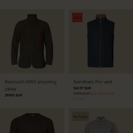
SALE
Rannoch HWS shooting
Sandhem Pro vest
jakke
160.97 EUR
229.95 EUR
Spar 68.98 EUR
299.95 EUR
2
colors
Ny farge