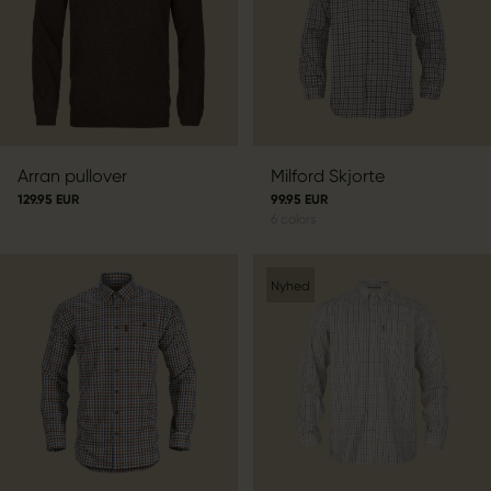
Arran pullover
Milford Skjorte
129.95 EUR
99.95 EUR
6
colors
Nyhed