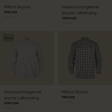
Milford Skjorte
Haywood langermet
99.95 EUR
skjorte i ullblanding
6
colors
109.95 EUR
2
colors
Nyhed
Haywood langermet
Milford Skjorte
skjorte i ullblanding
99.95 EUR
6
colors
109.95 EUR
2
colors