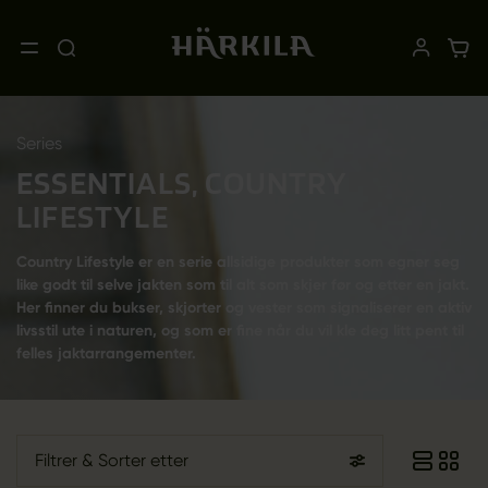
Series
ESSENTIALS, COUNTRY
LIFESTYLE
Country Lifestyle er en serie allsidige produkter som egner seg
like godt til selve jakten som til alt som skjer før og etter en jakt.
Her finner du bukser, skjorter og vester som signaliserer en aktiv
livsstil ute i naturen, og som er fine når du vil kle deg litt pent til
felles jaktarrangementer.
Filtrer
& Sorter etter