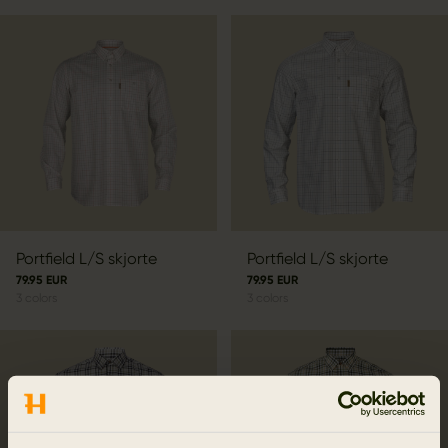
Portfield L/S skjorte
Portfield L/S skjorte
79.95 EUR
79.95 EUR
3
colors
3
colors