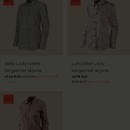
SALE
SALE
Selja Lady rutete
Lancaster Lady
langermet skjorte
langermet skjorte
47.48 EUR
94.95 EUR
Spar 47.47 EUR
44.98 EUR
3
colors
89.95 EUR
Spar 44.97 EUR
SALE