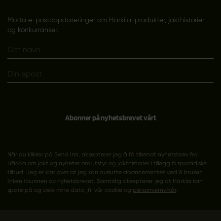
Motta e-postoppdateringer om Härkila-produkter, jakthistorier
og konkurranser.
Abonner på nyhetsbrevet vårt
Når du klikker på Send Inn, aksepterer jeg å få tilsendt nyhetsbrev fra
Härkila om jakt og nyheter om utstyr og jakthistorier i tillegg til sporadiske
tilbud. Jeg er klar over at jeg kan avslutte abonnementet ved å bruken
linken i bunnen av nyhetsbrevet. Samtidig aksepterer jeg at Härkila kan
spare på og dele mine data jfr. vår cookie og
personvernvilkår
.