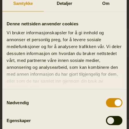
Samtykke
Detaljer
Om
Denne nettsiden anvender cookies
Vi bruker informasjonskapsler for å gi innhold og
Milford Skjorte
Milford Skjorte
annonser et personlig preg, for å levere sosiale
99.95 EUR
99.95 EUR
mediefunksjoner og for å analysere trafikken vår. Vi deler
6
colors
6
colors
dessuten informasjon om hvordan du bruker nettstedet
vårt, med partnerne våre innen sosiale medier,
annonsering og analysearbeid, som kan kombinere den
med annen informasjon du har gjort tilgjengelig for dem,
eller som de har samlet inn gjennom din bruk av
tjenestene deres.
Samtykkevalg
Nødvendig
Egenskaper
Milford Skjorte
Portfield L/S skjorte