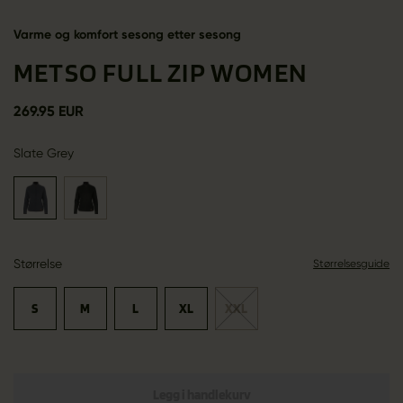
Varme og komfort sesong etter sesong
METSO FULL ZIP WOMEN
269.95 EUR
Slate Grey
Størrelse
Størrelsesguide
S
M
L
XL
XXL
Legg i handlekurv