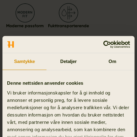
Moderne passform
Fukttransporterende
Samtykke
Detaljer
Om
Detaljer & egenskaper
Aktivitet & klima
Denne nettsiden anvender cookies
Vi bruker informasjonskapsler for å gi innhold og
Materialer
annonser et personlig preg, for å levere sosiale
mediefunksjoner og for å analysere trafikken vår. Vi deler
Reviews
dessuten informasjon om hvordan du bruker nettstedet
vårt, med partnerne våre innen sosiale medier,
annonsering og analysearbeid, som kan kombinere den
med annen informasjon du har gjort tilgjengelig for dem,