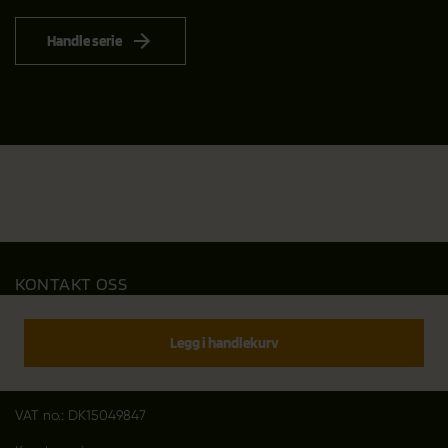
Handle serie
KONTAKT OSS
Outfit International A/S
Greve Main 10
Legg i handlekurv
DK 2670 Greve
Denmark
VAT no.: DK15049847