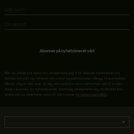
Abonner på nyhetsbrevet vårt
Når du klikker på Send Inn, aksepterer jeg å få tilsendt nyhetsbrev fra
Härkila om jakt og nyheter om utstyr og jakthistorier i tillegg til sporadiske
tilbud. Jeg er klar over at jeg kan avslutte abonnementet ved å bruken
linken i bunnen av nyhetsbrevet. Samtidig aksepterer jeg at Härkila kan
spare på og dele mine data jfr. vår cookie og
personvernvilkår
.