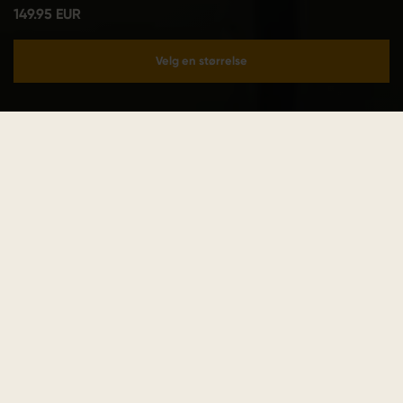
149.95 EUR
Velg en størrelse
Legg i handlekurv