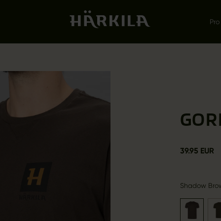
Pro
GOR
39.95 EUR
Shadow Bro