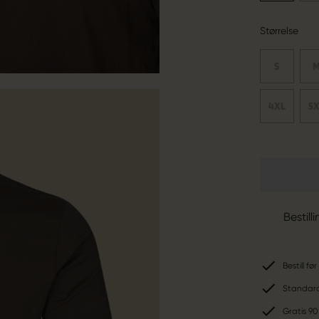
Størrelse
S
4XL
5
Bestill
Bestill f
Standard-
Gratis 90