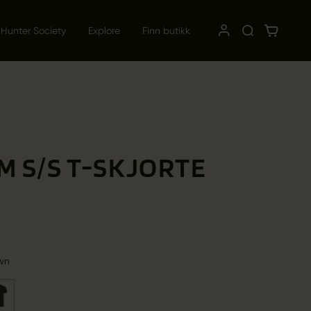
 Hunter Society
Explore
Finn butikk
M S/S T-SKJORTE
wn