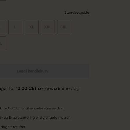
Størrelsesguide
M
L
XL
XXL
3XL
XL
Legg i handlekurv
inger før
12:00 CET
sendes samme dag
ør kl. 14:00 CET for utsendelse samme dag
 og Ekspresslevering er tilgjengelig i kassen
 dagers returret