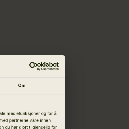
Om
iale mediefunksjoner og for å
 med partnerne våre innen
u har gjort tilgjengelig for