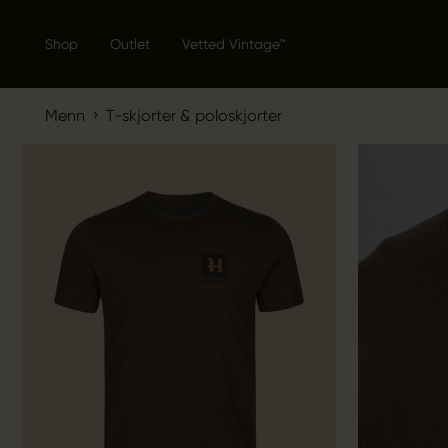
Shop
Outlet
Vetted Vintage™
›
Menn
T-skjorter & poloskjorter