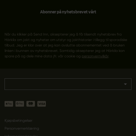
Abonner på nyhetsbrevet vårt
Når du klikker på Send Inn, aksepterer jeg å få tilsendt nyhetsbrev fra
Härkila om jakt og nyheter om utstyr og jakthistorier i tillegg til sporadiske
tilbud. Jeg er klar over at jeg kan avslutte abonnementet ved å bruken
linken i bunnen av nyhetsbrevet. Samtidig aksepterer jeg at Härkila kan
spare på og dele mine data jfr. vår cookie og
personvernvilkår
.
Kjøpsbetingelser
Personvernerklæring