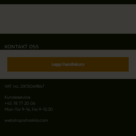
KONTAKT OSS
Outfit International A/S
Greve Main 10
Legg i handlekurv
DK 2670 Greve
Denmark
VAT no.: DK15049847
Kundeservice
+45 78 77 20 06
Man-Tor 9-16, Fre 9-15:30
webshop@harkila.com