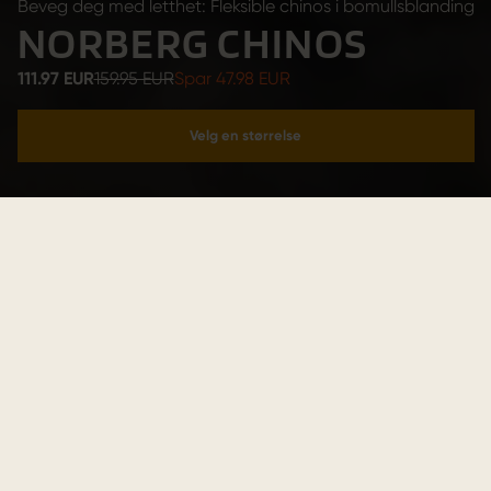
Beveg deg med letthet: Fleksible chinos i bomullsblanding
NORBERG CHINOS
111.97 EUR
159.95 EUR
Spar 47.98 EUR
Velg en størrelse
Legg i handlekurv