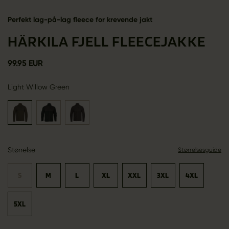
Perfekt lag-på-lag fleece for krevende jakt
HÄRKILA FJELL FLEECEJAKKE
99.95 EUR
Light Willow Green
Størrelse
Størrelsesguide
S
M
L
XL
XXL
3XL
4XL
5XL