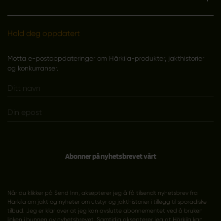
Hold deg oppdatert
Motta e-postoppdateringer om Härkila-produkter, jakthistorier
og konkurranser.
Abonner på nyhetsbrevet vårt
Når du klikker på Send Inn, aksepterer jeg å få tilsendt nyhetsbrev fra
Härkila om jakt og nyheter om utstyr og jakthistorier i tillegg til sporadiske
tilbud. Jeg er klar over at jeg kan avslutte abonnementet ved å bruken
linken i bunnen av nyhetsbrevet. Samtidig aksepterer jeg at Härkila kan