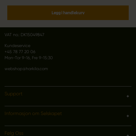
Outfit International A/S
Greve Main 10
Legg i handlekurv
DK 2670 Greve
Denmark
VAT no.: DK15049847
Kundeservice
+45 78 77 20 06
Man-Tor 9-16, Fre 9-15:30
webshop@harkila.com
Support
Informasjon om Selskapet
Følg Oss